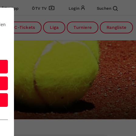
ÖTV App
ÖTV TV
Login
Suchen
den
DC-Tickets
Liga
Turniere
Rangliste