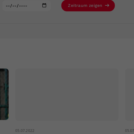
Zweck
generierte ID, für die historische Speicherung
:
Zeitraum zeigen
Ihrer vorgenommen Einstellungen, falls der
Webseiten-Betreiber dies eingestellt hat.
05.07.2022
05.0