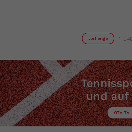
1
4
vorherige
Tennisspo
und auf
ÖTV TV