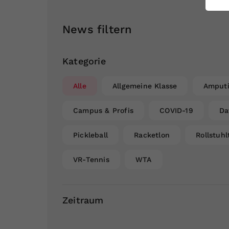
ei
News filtern
S
Kategorie
Alle
Allgemeine Klasse
Amputi
Campus & Profis
COVID-19
Da
Pickleball
Racketlon
Rollstuhl
VR-Tennis
WTA
Zeitraum