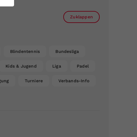
Zuklappen
Blindentennis
Bundesliga
Kids & Jugend
Liga
Padel
gung
Turniere
Verbands-Info