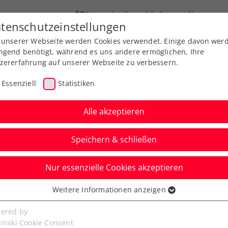
ÖTV
Landesverbände
News
tenschutzeinstellungen
 unserer Webseite werden Cookies verwendet. Einige davon wer
Ausbildung
Services
Über uns
ngend benötigt, während es uns andere ermöglichen, Ihre
zererfahrung auf unserer Webseite zu verbessern.
Essenziell
Statistiken
Alle akzeptieren
Aktuelle News
Speichern & schließen
Nur essenzielle Cookies akzeptieren
Weitere Informationen anzeigen
ssenziell
senzielle Cookies werden für grundlegende Funktionen der
ered by
bseite benötigt. Dadurch ist gewährleistet, dass die Webseite
linski Cookie Consent