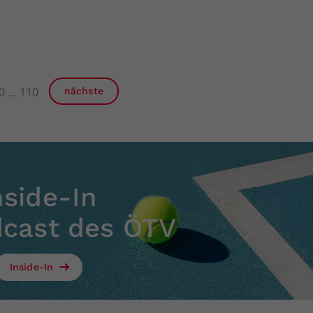
0
110
nächste
nside-In
dcast des ÖTV
Inside-In