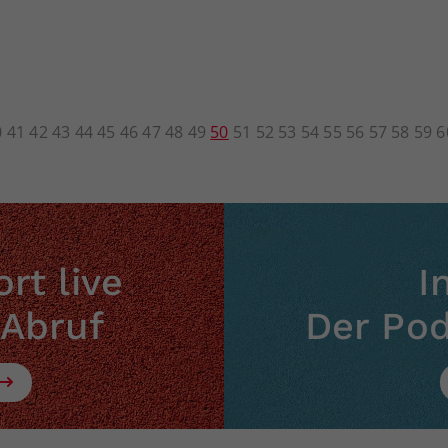
0
41
42
43
44
45
46
47
48
49
50
51
52
53
54
55
56
57
58
59
6
rt live
I
 Abruf
Der Po