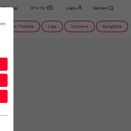
ÖTV App
ÖTV TV
Login
Suchen
den
DC-Tickets
Liga
Turniere
Rangliste