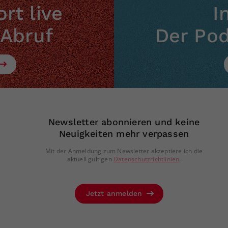
rt live
I
 Abruf
Der Po
Newsletter abonnieren und keine
Neuigkeiten mehr verpassen
Mit der Anmeldung zum Newsletter akzeptiere ich die
aktuell gültigen
Datenschutzrichtlinien
.
Jetzt anmelden