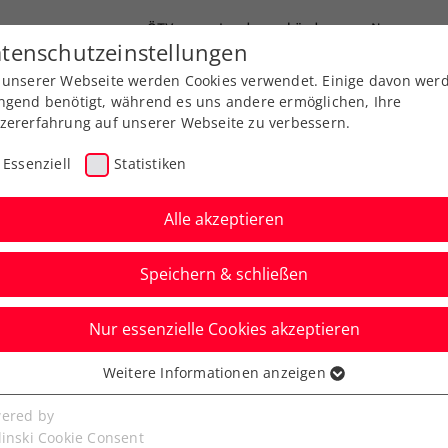
ÖTV
Landesverbände
News
tenschutzeinstellungen
 unserer Webseite werden Cookies verwendet. Einige davon wer
Ausbildung
Services
Über uns
ngend benötigt, während es uns andere ermöglichen, Ihre
zererfahrung auf unserer Webseite zu verbessern.
Essenziell
Statistiken
Alle akzeptieren
Speichern & schließen
Nur essenzielle Cookies akzeptieren
rsten Sparring
Weitere Informationen anzeigen
ssenziell
senzielle Cookies werden für grundlegende Funktionen der
ered by
Portion Spaß am Tennisplatz. Am Samstag, den
bseite benötigt. Dadurch ist gewährleistet, dass die Webseite
linski Cookie Consent