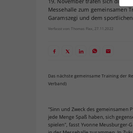
19. November trafen sich die Ki
ei
Messehalle zum gemeinsamen Tr
Garamszegi und dem sportlichen L
Verfasst von: Thomas Flax, 27.11.2022
S
Das nächste gemeinsame Training der Reg
Verband)
"Sinn und Zweck des gemeinsamen P
jede Menge Spaß haben, sich gegens
spielen", fasst Yvonne Meusburger-G
in der Messehalle zusammen. In Zuku