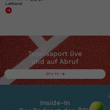
Lettland
Tennissport live
und auf Abruf
ÖTV TV
Inside-In