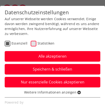
Zurück zur Newsübersicht
Datenschutzeinstellungen
Vorarlberger Tennisverband
Auf unserer Webseite werden Cookies verwendet. Einige
davon werden zwingend benötigt, während es uns andere
ermöglichen, Ihre Nutzererfahrung auf unserer Webseite
zu verbessern.
Billie Jean King Cup
Essenziell
Statistiken
Billie Jean King Cup:
Mutige ÖTV-Damen
Alle akzeptieren
können die US-
Speichern & schließen
Übermacht nicht stoppen
Nur essenzielle Cookies akzeptieren
Das Alpstar Austria Billie Jean King Cup
Team unterliegt in Delray Beach mit 0:4.
Weitere Informationen anzeigen
Essenziell
Verfasst von: Manuel Wachta, 15.04.2023
Essenzielle Cookies werden für grundlegende
Powered by