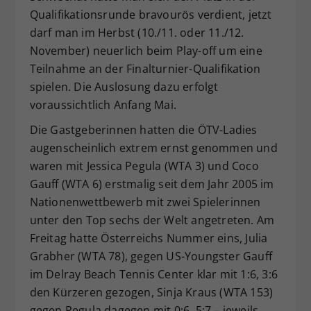
Qualifikationsrunde bravourös verdient, jetzt
darf man im Herbst (10./11. oder 11./12.
November) neuerlich beim Play-off um eine
Teilnahme an der Finalturnier-Qualifikation
spielen. Die Auslosung dazu erfolgt
voraussichtlich Anfang Mai.
Die Gastgeberinnen hatten die ÖTV-Ladies
augenscheinlich extrem ernst genommen und
waren mit Jessica Pegula (WTA 3) und Coco
Gauff (WTA 6) erstmalig seit dem Jahr 2005 im
Nationenwettbewerb mit zwei Spielerinnen
unter den Top sechs der Welt angetreten. Am
Freitag hatte Österreichs Nummer eins, Julia
Grabher (WTA 78), gegen US-Youngster Gauff
im Delray Beach Tennis Center klar mit 1:6, 3:6
den Kürzeren gezogen, Sinja Kraus (WTA 153)
gegen Pegula dagegen mit 0:6, 5:7 – jeweils