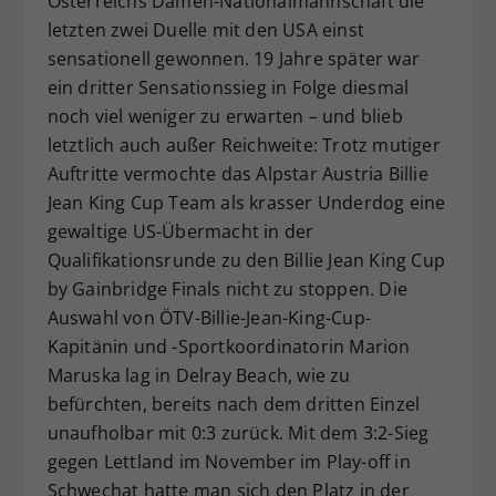
Österreichs Damen-Nationalmannschaft die
Dieser Wert speichert Ihre Consent-
letzten zwei Duelle mit den USA einst
Einstellungen. Unter anderem eine
sensationell gewonnen. 19 Jahre später war
zufällig generierte ID, für die
ein dritter Sensationssieg in Folge diesmal
Zweck
historische Speicherung Ihrer
noch viel weniger zu erwarten – und blieb
vorgenommen Einstellungen, falls der
letztlich auch außer Reichweite: Trotz mutiger
Webseiten-Betreiber dies eingestellt
Auftritte vermochte das Alpstar Austria Billie
hat.
Jean King Cup Team als krasser Underdog eine
gewaltige US-Übermacht in der
Qualifikationsrunde zu den Billie Jean King Cup
by Gainbridge Finals nicht zu stoppen. Die
Auswahl von ÖTV-Billie-Jean-King-Cup-
Kapitänin und -Sportkoordinatorin Marion
Maruska lag in Delray Beach, wie zu
befürchten, bereits nach dem dritten Einzel
unaufholbar mit 0:3 zurück. Mit dem 3:2-Sieg
gegen Lettland im November im Play-off in
Schwechat hatte man sich den Platz in der