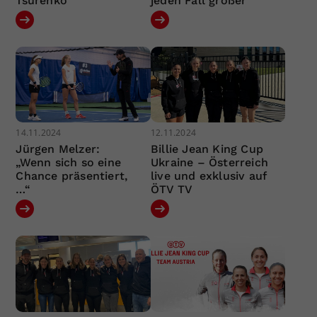
Tsurenko
jeden Fall größer“
14.11.2024
12.11.2024
Jürgen Melzer:
Billie Jean King Cup
„Wenn sich so eine
Ukraine – Österreich
Chance präsentiert,
live und exklusiv auf
…“
ÖTV TV