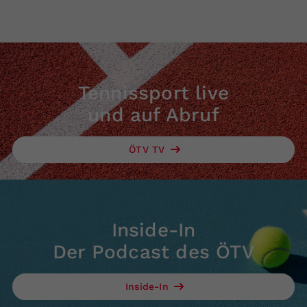
Tennissport live
und auf Abruf
ÖTV TV
Inside-In
Der Podcast des ÖTV
Inside-In