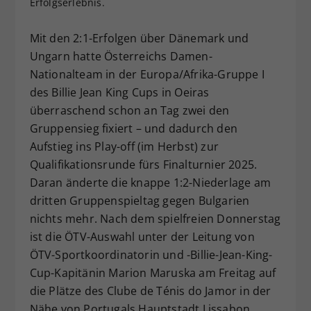
Erfolgserlebnis.
Dieser Wert speichert Ihre Consent-
Einstellungen. Unter anderem eine
Mit den 2:1-Erfolgen über Dänemark und
zufällig generierte ID, für die
Ungarn hatte Österreichs Damen-
Zweck
historische Speicherung Ihrer
Nationalteam in der Europa/Afrika-Gruppe I
vorgenommen Einstellungen, falls der
des Billie Jean King Cups in Oeiras
Webseiten-Betreiber dies eingestellt
hat.
überraschend schon an Tag zwei den
Gruppensieg fixiert – und dadurch den
Aufstieg ins Play-off (im Herbst) zur
Qualifikationsrunde fürs Finalturnier 2025.
Daran änderte die knappe 1:2-Niederlage am
dritten Gruppenspieltag gegen Bulgarien
nichts mehr. Nach dem spielfreien Donnerstag
ist die ÖTV-Auswahl unter der Leitung von
ÖTV-Sportkoordinatorin und -Billie-Jean-King-
Cup-Kapitänin Marion Maruska am Freitag auf
die Plätze des Clube de Ténis do Jamor in der
Nähe von Portugals Hauptstadt Lissabon