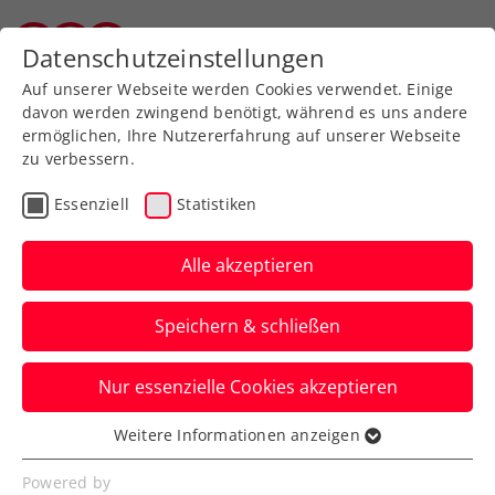
Zurück zur Newsübersicht
Datenschutzeinstellungen
Vorarlberger Tennisverband
Auf unserer Webseite werden Cookies verwendet. Einige
davon werden zwingend benötigt, während es uns andere
ermöglichen, Ihre Nutzererfahrung auf unserer Webseite
zu verbessern.
Billie Jean King Cup
Essenziell
Statistiken
Billie Jean King Cup:
Nächster Sieg – ÖTV-
Alle akzeptieren
Damen am Samstag um
Speichern & schließen
Platz 1
Nur essenzielle Cookies akzeptieren
Österreichs Nationalteam schlägt in
Oeiras zum Start der zweiten
Weitere Informationen anzeigen
Essenziell
Gruppenphase auch Serbien.
Essenzielle Cookies werden für grundlegende
Powered by