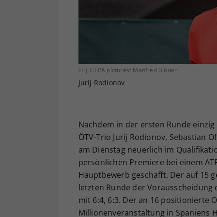
© | GEPA pictures/ Manfred Binder
Jurij Rodionov
Nachdem in der ersten Runde einzig F
ÖTV-Trio Jurij Rodionov, Sebastian 
am Dienstag neuerlich im Qualifikati
persönlichen Premiere bei einem AT
Hauptbewerb geschafft. Der auf 15 g
letzten Runde der Vorausscheidung d
mit 6:4, 6:3. Der an 16 positionierte
Millionenveranstaltung in Spaniens H