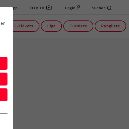
ÖTV App
ÖTV TV
Login
Suchen
den
DC-Tickets
Liga
Turniere
Rangliste