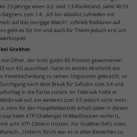
er 23-Jährige einen 0:2- und 1:3-Rückstand, samt 40:15
s Gegners zum 1:4. „Ich bin absolut zufrieden mit
mich auf das morgige Match“, schrieb Rodionov auf
 Los geht es für ihn und auch für Thiem jedoch erst am
werbsspiel.
 bei Grabher
 von Ofner, der trotz guten 80 Prozent gewonnenen
3 von 41) ausschied. Hatte im ersten Abschnitt ein
die Vorentscheidung zu seinen Ungunsten gebracht, so
n Durchgang nach dem Break für Safiullin zum 5:4 und
fschlag in die Partie zurück. Im Tiebreak holte er
inibreak auf, ein weiteres zum 3:5 jedoch nicht mehr.
 zehn für den Hauptfeldantritt erhält (aber in diesen
oup beim ATP-Challenger in Mauthausen verliert),
mit acht ATP-Zählern trösten. Für Grabher lief’s indes
Wunsch: „Unterm Strich war es in allen Bereichen zu