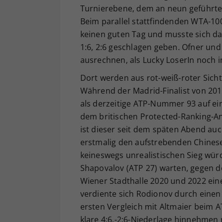
Turnierebene, dem an neun geführten 
Beim parallel stattfindenden WTA-10
keinen guten Tag und musste sich d
1:6, 2:6 geschlagen geben. Ofner un
ausrechnen, als Lucky LoserIn noch i
Dort werden aus rot-weiß-roter Sich
Während der Madrid-Finalist von 201
als derzeitige ATP-Nummer 93 auf ein
dem britischen Protected-Ranking-A
ist dieser seit dem späten Abend auc
erstmalig den aufstrebenden Chinese
keineswegs unrealistischen Sieg wür
Shapovalov (ATP 27) warten, gegen d
Wiener Stadthalle 2020 und 2022 eine
verdiente sich Rodionov durch einen
ersten Vergleich mit Altmaier beim A
klare 4:6,-2:6-Niederlage hinnehmen 