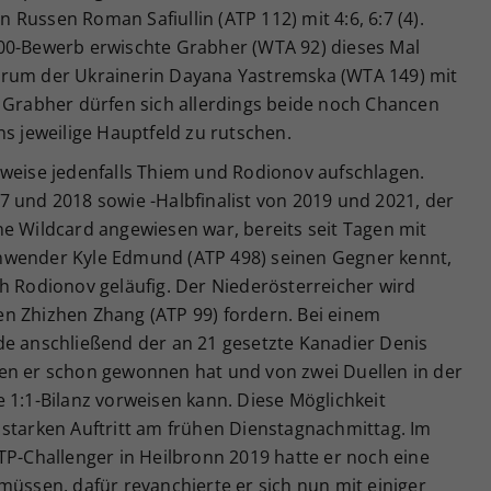
Russen Roman Safiullin (ATP 112) mit 4:6, 6:7 (4).
00-Bewerb erwischte Grabher (WTA 92) dieses Mal
arum der Ukrainerin Dayana Yastremska (WTA 149) mit
d Grabher dürfen sich allerdings beide noch Chancen
ns jeweilige Hauptfeld zu rutschen.
tweise jedenfalls Thiem und Rodionov aufschlagen.
7 und 2018 sowie -Halbfinalist von 2019 und 2021, der
e Wildcard angewiesen war, bereits seit Tagen mit
nwender Kyle Edmund (ATP 498) seinen Gegner kennt,
h Rodionov geläufig. Der Niederösterreicher wird
n Zhizhen Zhang (ATP 99) fordern. Bei einem
de anschließend der an 21 gesetzte Kanadier Denis
en er schon gewonnen hat und von zwei Duellen in der
 1:1-Bilanz vorweisen kann. Diese Möglichkeit
 starken Auftritt am frühen Dienstagnachmittag. Im
TP-Challenger in Heilbronn 2019 hatte er noch eine
müssen, dafür revanchierte er sich nun mit einiger