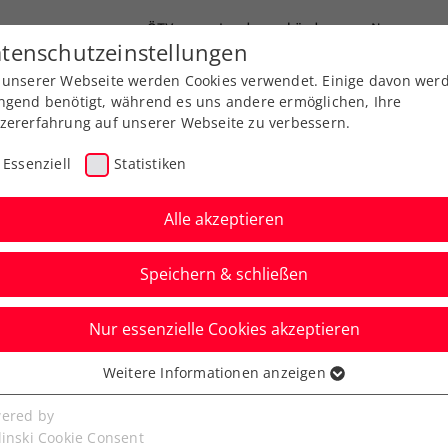
ÖTV
Landesverbände
News
tenschutzeinstellungen
 unserer Webseite werden Cookies verwendet. Einige davon wer
Ausbildung
Services
Über uns
ngend benötigt, während es uns andere ermöglichen, Ihre
zererfahrung auf unserer Webseite zu verbessern.
Essenziell
Statistiken
Alle akzeptieren
Speichern & schließen
Nur essenzielle Cookies akzeptieren
: Rodionov schafft
Weitere Informationen anzeigen
ssenziell
rung in Masters-1000-
senzielle Cookies werden für grundlegende Funktionen der
ered by
bseite benötigt. Dadurch ist gewährleistet, dass die Webseite
linski Cookie Consent