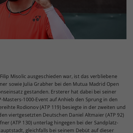
Zweck
generierte ID, für die historische Speicherung
Ihrer vorgenommen Einstellungen, falls der
Webseiten-Betreiber dies eingestellt hat.
ilip Misolic ausgeschieden war, ist das verbliebene
Ofner sowie Julia Grabher bei den Mutua Madrid Open
onseinsatz gestanden. Ersterer hat dabei bei seiner
P-Masters-1000-Event auf Anhieb den Sprung in den
ereihte Rodionov (ATP 119) besiegte in der zweiten und
en viertgesetzten Deutschen Daniel Altmaier (ATP 92)
 Ofner (ATP 130) unterlag hingegen bei der Sandplatz-
auptstadt, gleichfalls bei seinem Debüt auf dieser