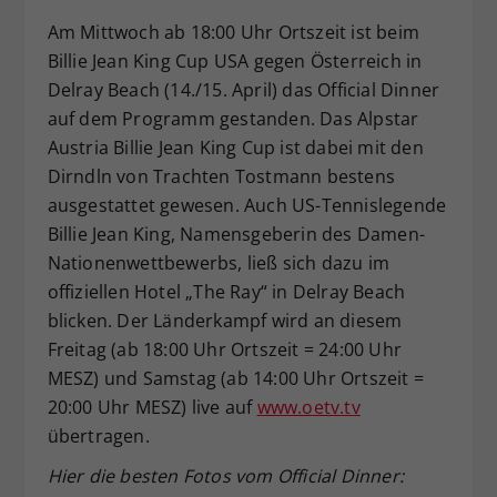
Dieser Wert speichert Ihre Consent-
Am Mittwoch ab 18:00 Uhr Ortszeit ist beim
Einstellungen. Unter anderem eine
Billie Jean King Cup USA gegen Österreich in
zufällig generierte ID, für die
Delray Beach (14./15. April) das Official Dinner
Zweck
historische Speicherung Ihrer
auf dem Programm gestanden. Das Alpstar
vorgenommen Einstellungen, falls der
Austria Billie Jean King Cup ist dabei mit den
Webseiten-Betreiber dies eingestellt
hat.
Dirndln von Trachten Tostmann bestens
ausgestattet gewesen. Auch US-Tennislegende
Billie Jean King, Namensgeberin des Damen-
Nationenwettbewerbs, ließ sich dazu im
offiziellen Hotel „The Ray“ in Delray Beach
blicken. Der Länderkampf wird an diesem
Freitag (ab 18:00 Uhr Ortszeit = 24:00 Uhr
MESZ) und Samstag (ab 14:00 Uhr Ortszeit =
20:00 Uhr MESZ) live auf
www.oetv.tv
übertragen.
Hier die besten Fotos vom Official Dinner: