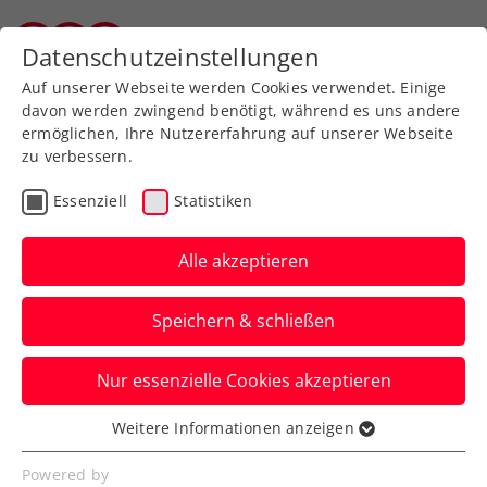
Zurück zur Newsübersicht
Datenschutzeinstellungen
Vorarlberger Tennisverband
Auf unserer Webseite werden Cookies verwendet. Einige
davon werden zwingend benötigt, während es uns andere
ermöglichen, Ihre Nutzererfahrung auf unserer Webseite
zu verbessern.
Billie Jean King Cup
Essenziell
Statistiken
Alpstar Austria Billie Jean
King Cup Team in den
Alle akzeptieren
USA im feschen Dirndl-
Speichern & schließen
Look
Nur essenzielle Cookies akzeptieren
Die ÖTV-Damen zeigen sich beim Official
Dinner in Delray Beach von ihrer besten
Weitere Informationen anzeigen
Essenziell
Seite.
Essenzielle Cookies werden für grundlegende
Powered by