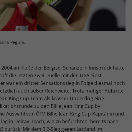
Zweck
generierte ID, für die historische Speicherung
Ihrer vorgenommen Einstellungen, falls der
Webseiten-Betreiber dies eingestellt hat.
ssica Pegula.
e 2004 am Fuße der Bergisel-Schanze in Innsbruck hatte
t die letzten zwei Duelle mit den USA einst
er war ein dritter Sensationssieg in Folge diesmal noch
letztlich auch außer Reichweite: Trotz mutiger Auftritte
 Jean King Cup Team als krasser Underdog eine
ikationsrunde zu den Billie Jean King Cup by
Die Auswahl von ÖTV-Billie-Jean-King-Cup-Kapitänin und
ag in Delray Beach, wie zu befürchten, bereits nach
:3 zurück. Mit dem 3:2-Sieg gegen Lettland im