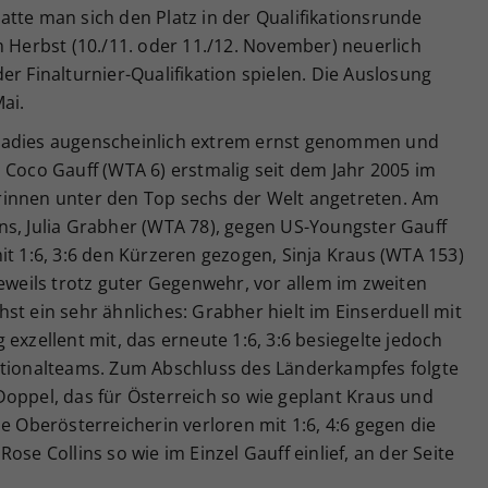
tte man sich den Platz in der Qualifikationsrunde
m Herbst (10./11. oder 11./12. November) neuerlich
er Finalturnier-Qualifikation spielen. Die Auslosung
ai.
Ladies augenscheinlich extrem ernst genommen und
 Coco Gauff (WTA 6) erstmalig seit dem Jahr 2005 im
rinnen unter den Top sechs der Welt angetreten. Am
ns, Julia Grabher (WTA 78), gegen US-Youngster Gauff
it 1:6, 3:6 den Kürzeren gezogen, Sinja Kraus (WTA 153)
jeweils trotz guter Gegenwehr, vor allem im zweiten
st ein sehr ähnliches: Grabher hielt im Einserduell mit
exzellent mit, das erneute 1:6, 3:6 besiegelte jedoch
ationalteams. Zum Abschluss des Länderkampfes folgte
Doppel, das für Österreich so wie geplant Kraus und
e Oberösterreicherin verloren mit 1:6, 4:6 gegen die
ose Collins so wie im Einzel Gauff einlief, an der Seite