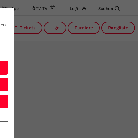
ÖTV App
ÖTV TV
Login
Suchen
den
DC-Tickets
Liga
Turniere
Rangliste