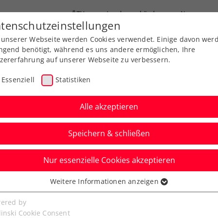
ÖTV
Landesverbände
News
tenschutzeinstellungen
 unserer Webseite werden Cookies verwendet. Einige davon wer
Ausbildung
Services
Über uns
ngend benötigt, während es uns andere ermöglichen, Ihre
zererfahrung auf unserer Webseite zu verbessern.
Essenziell
Statistiken
Alle akzeptieren
Speichern & schließen
Nur essenzielle Cookies akzeptieren
g Cup: Mutige ÖTV-
Weitere Informationen anzeigen
ssenziell
 die US-Übermacht
senzielle Cookies werden für grundlegende Funktionen der
ered by
bseite benötigt. Dadurch ist gewährleistet, dass die Webseite
linski Cookie Consent