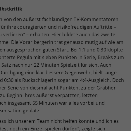
bstkritik
n von den äußerst fachkundigen TV-Kommentatoren
r ihre couragierten und risikofreudigen Auftritte –
verlieren“ – erhalten. Hier bildete auch das zweite
hme. Die Vorarlbergerin trat genauso mutig auf wie am
n ausgesprochen guten Start. Bei 1:1 und 0:30 klopfte
konterte Pegula mit sieben Punkten in Serie, Breaks zum
 Satz nach nur 22 Minuten Spielzeit für sich. Auch
 Durchgang eine klar bessere Gegenwehr, hielt lange
d 0:30 als Rückschlägerin sogar am 4:4-Ausgleich. Doch
ner Serie von diesmal acht Punkten, zu der Grabher
n zu Beginn ihres äußerst verpatzten, letzten
Nach insgesamt 55 Minuten war alles vorbei und
ensation geplatzt.
dass ich unserem Team nicht helfen konnte und ich es
est noch ein Einzel spielen dürfen“, zeigte sich