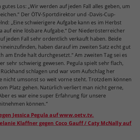
 gutes Los: „Wir werden auf jeden Fall alles geben, um
reichen.“ Der ÖTV-Sportdirektor und -Davis-Cup-
lnd: „Eine schwierigere Aufgabe kann es im Herbst
a auf eine lösbare Aufgabe.“ Der Niederösterreicher
f jeden Fall sehr ordentlich verkauft haben. Beide
ineinzufinden, haben darauf im zweiten Satz echt gut
ich am Ende halt durchgesetzt.“ Am zweiten Tag sei es
 sehr schwierig gewesen. Pegula spielt sehr flach,
ias Rückhand schlagen und war vom Aufschlag her
ie nicht umsonst so weit vorne steht. Trotzdem können
 Platz gehen. Natürlich verliert man nicht gerne,
 Aber es war eine super Erfahrung für unsere
l mitnehmen können.“
egen Jessica Pegula auf www.oetv.tv.
elanie Klaffner gegen Coco Gauff / Caty McNally auf