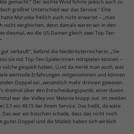
nkte gemacht.“ Der leichte Wind führte jedoch auch zu
doch größter Unterschied war das Service.“ Eine
hatte Maruska freilich auch nicht erwartet – „man
 nicht vergleichen, denn damals waren wir in den
wie diesmal, wo die US-Damen gleich zwei Top-Ten-
“
gut verkauft“, befand die Niederösterreicherin. „Sie
ss sie mit Top-Ten-Spielerinnen mitspielen können –
e solche gespielt haben. U,nd da merkt man auch, was
r viele wertvolle Erfahrungen mitgenommen und können
ßenden Doppel sei „wesentlich mehr drinnen gewesen.
g’s dreimal über den Entscheidungspunkt, einer davon
inmal war der Volley von Melanie knapp out. Im zweiten
bei 3:3 ein 40:15 bei ihrem Service. Das heißt, da wäre
. Das war ein bisschen schade, dass das nicht noch
n gutes Doppel und die Mädels haben sich wirklich