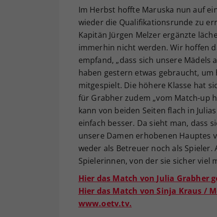
Im Herbst hoffte Maruska nun auf ein
wieder die Qualifikationsrunde zu er
Kapitän Jürgen Melzer ergänzte läche
immerhin nicht werden. Wir hoffen d
empfand, „dass sich unsere Mädels au
haben gestern etwas gebraucht, um h
mitgespielt. Die höhere Klasse hat s
für Grabher zudem „vom Match-up her
kann von beiden Seiten flach in Jul
einfach besser. Da sieht man, dass s
unsere Damen erhobenen Hauptes vom
weder als Betreuer noch als Spieler.
Spielerinnen, von der sie sicher vie
Hier das Match von Julia Grabher g
Hier das Match von Sinja Kraus / M
www.oetv.tv.