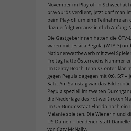
November im Play-off in Schwechat ha
bravourös verdient, jetzt darf man i
beim Play-off um eine Teilnahme an d
dazu erfolgt voraussichtlich Anfang M
Die Gastgeberinnen hatten die ÖTV-
waren mit Jessica Pegula (WTA 3) und
Nationenwettbewerb mit zwei Spiele
Freitag hatte Österreichs Nummer ei
im Delray Beach Tennis Center klar m
gegen Pegula dagegen mit 0:6, 5:7 – 
Satz. Am Samstag war das Bild zunäch
Pegula speziell im zweiten Durchgang 
die Niederlage des rot-weiß-roten N
im US-Bundesstaat Florida noch ein 
Melanie spielten. Die Wienerin und di
US-Damen – bei denen statt Danielle R
von Caty McNally.