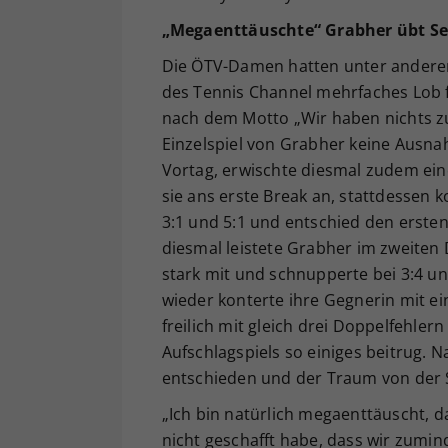
„Megaenttäuschte“ Grabher übt Sel
Die ÖTV-Damen hatten unter andere
des Tennis Channel mehrfaches Lob fü
nach dem Motto „Wir haben nichts zu 
Einzelspiel von Grabher keine Ausna
Vortag, erwischte diesmal zudem eine
sie ans erste Break an, stattdessen 
3:1 und 5:1 und entschied den ersten
diesmal leistete Grabher im zweiten
stark mit und schnupperte bei 3:4 un
wieder konterte ihre Gegnerin mit ei
freilich mit gleich drei Doppelfehler
Aufschlagspiels so einiges beitrug. 
entschieden und der Traum von der S
„Ich bin natürlich megaenttäuscht, 
nicht geschafft habe, dass wir zumind