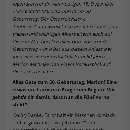
Jugendreferentin. Am heutigen 15. Dezember
Dieser Wert speichert Ihre Consent-
2022 begeht Maruska nun ihren 50.
Einstellungen. Unter anderem eine
Geburtstag. Der Österreichische
zufällig generierte ID, für die
Tennisverband wünscht seiner jahrelangen, so
Zweck
historische Speicherung Ihrer
vorgenommen Einstellungen, falls der
treuen und wichtigen Mitarbeiterin auch auf
Webseiten-Betreiber dies eingestellt
diesem Weg herzlich alles Gute zum runden
hat.
Geburtstag – und bat aus diesem Anlass per
Interview zu einem Rückblick auf 50 Jahre
Marion Maruska und einem Vorausblick auf
die nächsten Jahre.
Alles Gute zum 50. Geburtstag, Marion! Eine
etwas uncharmante Frage zum Beginn: Wie
geht’s dir damit, dass nun die Fünf vorne
steht?
(lacht)
Danke. Es ist halt ein bisschen komisch
und ungewohnt, dass jetzt ein Fünfer