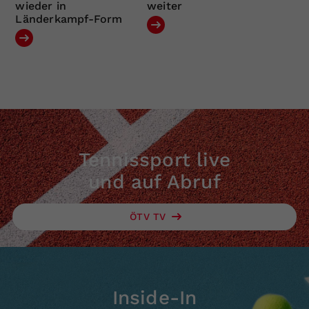
wieder in
weiter
Länderkampf-Form
Tennissport live
und auf Abruf
ÖTV TV
Inside-In