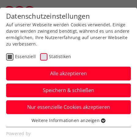
Zurück zur Newsübersicht
Datenschutzeinstellungen
Vorarlberger Tennisverband
Auf unserer Webseite werden Cookies verwendet. Einige
davon werden zwingend benötigt, während es uns andere
ermöglichen, Ihre Nutzererfahrung auf unserer Webseite
zu verbessern.
Verbands-Info
Billie Jean King Cup
Essenziell
Statistiken
Happy Birthday, Marion
Maruska!
Alle akzeptieren
Die ÖTV-Sportkoordinatorin und -Billie-
Speichern & schließen
Jean-King-Cup-Kapitänin wird diesen
Donnerstag 50 Jahre alt.
Nur essenzielle Cookies akzeptieren
Verfasst von: Manuel Wachta, 15.12.2022
Weitere Informationen anzeigen
Essenziell
Essenzielle Cookies werden für grundlegende
Powered by