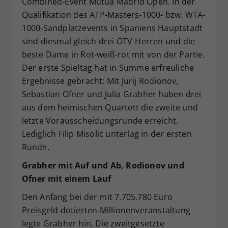
Combined-Event Mutua Madrid Open. In der
Dieser Wert speichert Ihre Consent-
Qualifikation des ATP-Masters-1000- bzw. WTA-
Einstellungen. Unter anderem eine
1000-Sandplatzevents in Spaniens Hauptstadt
zufällig generierte ID, für die
sind diesmal gleich drei ÖTV-Herren und die
Zweck
historische Speicherung Ihrer
beste Dame in Rot-weiß-rot mit von der Partie.
vorgenommen Einstellungen, falls der
Der erste Spieltag hat in Summe erfreuliche
Webseiten-Betreiber dies eingestellt
hat.
Ergebnisse gebracht: Mit Jurij Rodionov,
Sebastian Ofner und Julia Grabher haben drei
aus dem heimischen Quartett die zweite und
letzte Vorausscheidungsrunde erreicht.
Lediglich Filip Misolic unterlag in der ersten
Runde.
Grabher mit Auf und Ab, Rodionov und
Ofner mit einem Lauf
Den Anfang bei der mit 7.705.780 Euro
Preisgeld dotierten Millionenveranstaltung
legte Grabher hin. Die zweitgesetzte