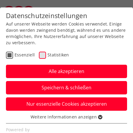
Zurück zur Newsübersicht
Datenschutzeinstellungen
Vorarlberger Tennisverband
Auf unserer Webseite werden Cookies verwendet. Einige
davon werden zwingend benötigt, während es uns andere
ermöglichen, Ihre Nutzererfahrung auf unserer Webseite
zu verbessern.
Turniere
ATP
WTA
Essenziell
Statistiken
ATP/WTA Madrid:
Rodionov, Ofner und
Alle akzeptieren
Grabher erreichen zweite
Speichern & schließen
Qualifikationsrunde
Nur essenzielle Cookies akzeptieren
Einzig Filip Misolic ist nach höchst
strapaziösen letzten 34,5 Stunden zum
Weitere Informationen anzeigen
Essenziell
Auftakt ausgeschieden.
Essenzielle Cookies werden für grundlegende
Powered by