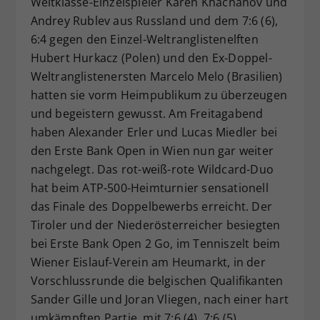
Weltklasse-Einzelspieler Karen Khachanov und
Dieser Wert speichert Ihre Consent-
Andrey Rublev aus Russland und dem 7:6 (6),
Einstellungen. Unter anderem eine
6:4 gegen den Einzel-Weltranglistenelften
zufällig generierte ID, für die
Hubert Hurkacz (Polen) und den Ex-Doppel-
Zweck
historische Speicherung Ihrer
Weltranglistenersten Marcelo Melo (Brasilien)
vorgenommen Einstellungen, falls der
hatten sie vorm Heimpublikum zu überzeugen
Webseiten-Betreiber dies eingestellt
hat.
und begeistern gewusst. Am Freitagabend
haben Alexander Erler und Lucas Miedler bei
den Erste Bank Open in Wien nun gar weiter
nachgelegt. Das rot-weiß-rote Wildcard-Duo
hat beim ATP-500-Heimturnier sensationell
das Finale des Doppelbewerbs erreicht. Der
Tiroler und der Niederösterreicher besiegten
bei Erste Bank Open 2 Go, im Tenniszelt beim
Wiener Eislauf-Verein am Heumarkt, in der
Vorschlussrunde die belgischen Qualifikanten
Sander Gille und Joran Vliegen, nach einer hart
umkämpften Partie, mit 7:6 (4), 7:6 (5).