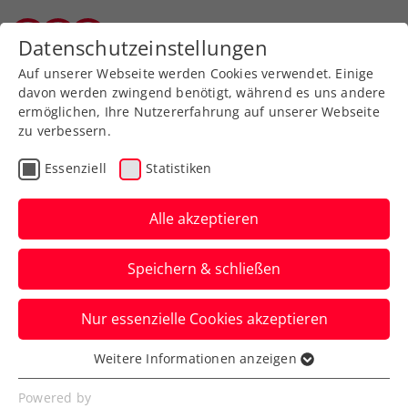
Zurück zur Newsübersicht
Datenschutzeinstellungen
Vorarlberger Tennisverband
Auf unserer Webseite werden Cookies verwendet. Einige
davon werden zwingend benötigt, während es uns andere
ermöglichen, Ihre Nutzererfahrung auf unserer Webseite
zu verbessern.
Turniere
Essenziell
Statistiken
Erste Bank Open:
Erfolgslauf geht weiter –
Alle akzeptieren
Erler/Miedler greifen
Speichern & schließen
nach Doppeltitel
Nur essenzielle Cookies akzeptieren
Das ÖTV-Davis-Cup-Duo steht beim ATP-
500-Millionenturnier in Wien sensationell
Weitere Informationen anzeigen
Essenziell
im sonntägigen Endspiel.
Essenzielle Cookies werden für grundlegende
Powered by