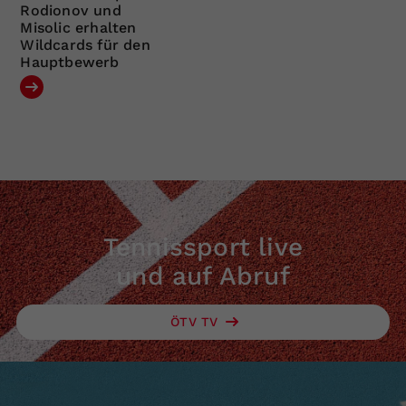
Rodionov und
Misolic erhalten
Wildcards für den
Hauptbewerb
Tennissport live
und auf Abruf
ÖTV TV