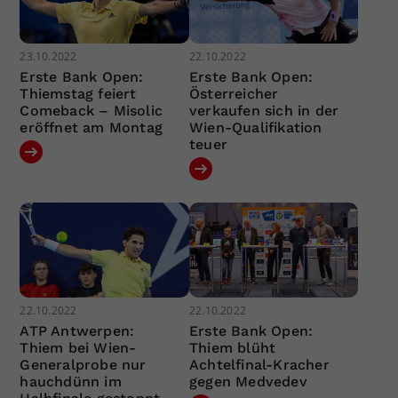
23.10.2022
22.10.2022
Erste Bank Open:
Erste Bank Open:
Thiemstag feiert
Österreicher
Comeback – Misolic
verkaufen sich in der
eröffnet am Montag
Wien-Qualifikation
teuer
22.10.2022
22.10.2022
ATP Antwerpen:
Erste Bank Open:
Thiem bei Wien-
Thiem blüht
Generalprobe nur
Achtelfinal-Kracher
hauchdünn im
gegen Medvedev