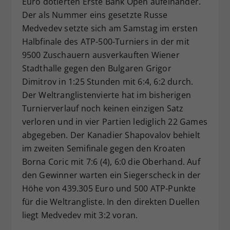
Euro dotierten Erste Bank Open aufeinander.
Dieser Wert speichert Ihre Consent-
Der als Nummer eins gesetzte Russe
Einstellungen. Unter anderem eine
Medvedev setzte sich am Samstag im ersten
zufällig generierte ID, für die
Halbfinale des ATP-500-Turniers in der mit
Zweck
historische Speicherung Ihrer
9500 Zuschauern ausverkauften Wiener
vorgenommen Einstellungen, falls der
Stadthalle gegen den Bulgaren Grigor
Webseiten-Betreiber dies eingestellt
hat.
Dimitrov in 1:25 Stunden mit 6:4, 6:2 durch.
Der Weltranglistenvierte hat im bisherigen
Turnierverlauf noch keinen einzigen Satz
verloren und in vier Partien lediglich 22 Games
abgegeben. Der Kanadier Shapovalov behielt
im zweiten Semifinale gegen den Kroaten
Borna Coric mit 7:6 (4), 6:0 die Oberhand. Auf
den Gewinner warten ein Siegerscheck in der
Höhe von 439.305 Euro und 500 ATP-Punkte
für die Weltrangliste. In den direkten Duellen
liegt Medvedev mit 3:2 voran.