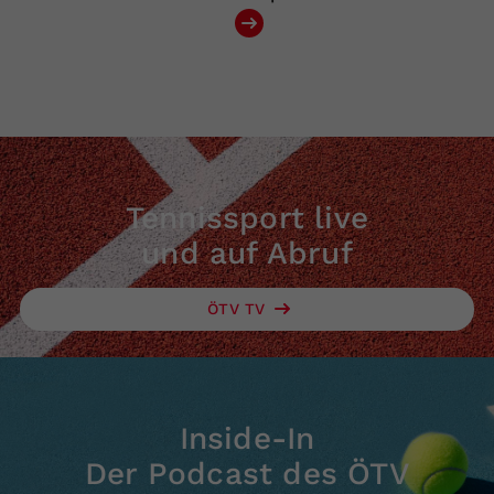
Tennissport live
und auf Abruf
ÖTV TV
Inside-In
Der Podcast des ÖTV