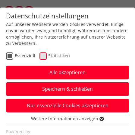
Zurück zur Newsübersicht
Datenschutzeinstellungen
Vorarlberger Tennisverband
Auf unserer Webseite werden Cookies verwendet. Einige
davon werden zwingend benötigt, während es uns andere
ermöglichen, Ihre Nutzererfahrung auf unserer Webseite
zu verbessern.
Turniere
Essenziell
Statistiken
Erste Bank Open:
Shapovalov fordert im
Alle akzeptieren
Wien-Finale topgesetzten
Speichern & schließen
Medvedev
Nur essenzielle Cookies akzeptieren
Beide entscheiden beim ATP-500-Turnier
ihre Halbfinalpartien in der Wiener
Weitere Informationen anzeigen
Essenziell
Stadthalle klar in zwei Sätzen für sich.
Essenzielle Cookies werden für grundlegende
Powered by