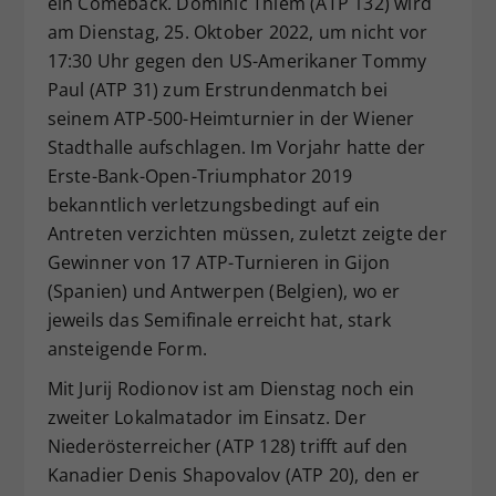
ein Comeback. Dominic Thiem (ATP 132) wird
Dieser Wert speichert Ihre Consent-
am Dienstag, 25. Oktober 2022, um nicht vor
Einstellungen. Unter anderem eine
17:30 Uhr gegen den US-Amerikaner Tommy
zufällig generierte ID, für die
Paul (ATP 31) zum Erstrundenmatch bei
Zweck
historische Speicherung Ihrer
seinem ATP-500-Heimturnier in der Wiener
vorgenommen Einstellungen, falls der
Stadthalle aufschlagen. Im Vorjahr hatte der
Webseiten-Betreiber dies eingestellt
hat.
Erste-Bank-Open-Triumphator 2019
bekanntlich verletzungsbedingt auf ein
Antreten verzichten müssen, zuletzt zeigte der
Gewinner von 17 ATP-Turnieren in Gijon
(Spanien) und Antwerpen (Belgien), wo er
jeweils das Semifinale erreicht hat, stark
ansteigende Form.
Mit Jurij Rodionov ist am Dienstag noch ein
zweiter Lokalmatador im Einsatz. Der
Niederösterreicher (ATP 128) trifft auf den
Kanadier Denis Shapovalov (ATP 20), den er