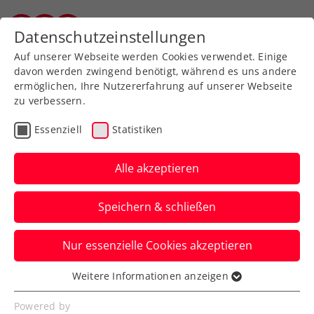
Zurück zur Newsübersicht
Datenschutzeinstellungen
Vorarlberger Tennisverband
Auf unserer Webseite werden Cookies verwendet. Einige
davon werden zwingend benötigt, während es uns andere
ermöglichen, Ihre Nutzererfahrung auf unserer Webseite
zu verbessern.
Turniere
ATP
Essenziell
Statistiken
ATP Erste Bank Open:
500x 2 Tickets zu
Alle akzeptieren
gewinnen – die
Speichern & schließen
Osterball-Suche hat
begonnen
Nur essenzielle Cookies akzeptieren
Weitere Informationen anzeigen
Die Veranstalter des ATP-500-Turniers in
Essenziell
Wien haben 500 Tennisbälle in ganz
Essenzielle Cookies werden für grundlegende
Powered by