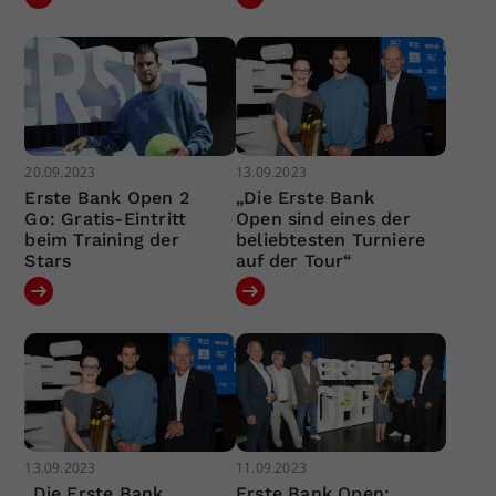
20.09.2023
13.09.2023
Erste Bank Open 2
„Die Erste Bank
Go: Gratis-Eintritt
Open sind eines der
beim Training der
beliebtesten Turniere
Stars
auf der Tour“
13.09.2023
11.09.2023
„Die Erste Bank
Erste Bank Open: