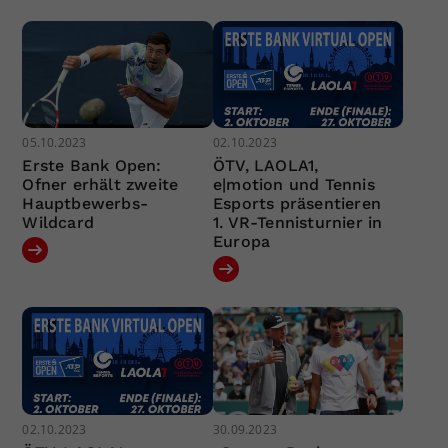
05.10.2023
02.10.2023
Erste Bank Open:
ÖTV, LAOLA1,
Ofner erhält zweite
e|motion und Tennis
Hauptbewerbs-
Esports präsentieren
Wildcard
1. VR-Tennisturnier in
Europa
02.10.2023
30.09.2023