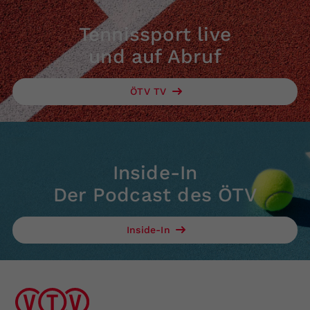
Tennissport live
und auf Abruf
ÖTV TV
Inside-In
Der Podcast des ÖTV
Inside-In