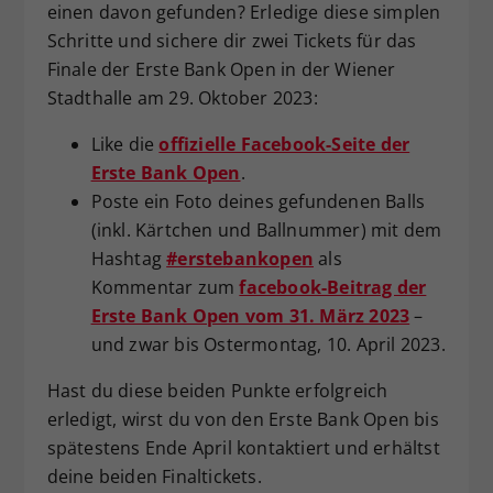
einen davon gefunden? Erledige diese simplen
Dieser Wert speichert Ihre Consent-
Schritte und sichere dir zwei Tickets für das
Einstellungen. Unter anderem eine
Finale der Erste Bank Open in der Wiener
zufällig generierte ID, für die
Stadthalle am 29. Oktober 2023:
Zweck
historische Speicherung Ihrer
vorgenommen Einstellungen, falls der
Like die
offizielle Facebook-Seite der
Webseiten-Betreiber dies eingestellt
Erste Bank Open
.
hat.
Poste ein Foto deines gefundenen Balls
(inkl. Kärtchen und Ballnummer) mit dem
Hashtag
#erstebankopen
als
Kommentar zum
facebook-Beitrag der
Erste Bank Open vom 31. März 2023
–
und zwar bis Ostermontag, 10. April 2023.
Hast du diese beiden Punkte erfolgreich
erledigt, wirst du von den Erste Bank Open bis
spätestens Ende April kontaktiert und erhältst
deine beiden Finaltickets.