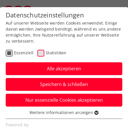
Zurück zur Newsübersicht
Datenschutzeinstellungen
Vorarlberger Tennisverband
Auf unserer Webseite werden Cookies verwendet. Einige
davon werden zwingend benötigt, während es uns andere
ermöglichen, Ihre Nutzererfahrung auf unserer Webseite
zu verbessern.
Turniere
ITF
Essenziell
Statistiken
LADIES OPEN Amstetten:
Pridankina mit
Alle akzeptieren
Powertennis zum Titel
Speichern & schließen
Sinja Kraus’ Bezwingerin gewinnt das
Nur essenzielle Cookies akzeptieren
russisch-ukrainische Finalduell beim ITF-
Damenturnier in Niederösterreich.
Weitere Informationen anzeigen
Essenziell
Verfasst von: Presseaussendung / Redaktion, 17.08.2024
Essenzielle Cookies werden für grundlegende
Powered by