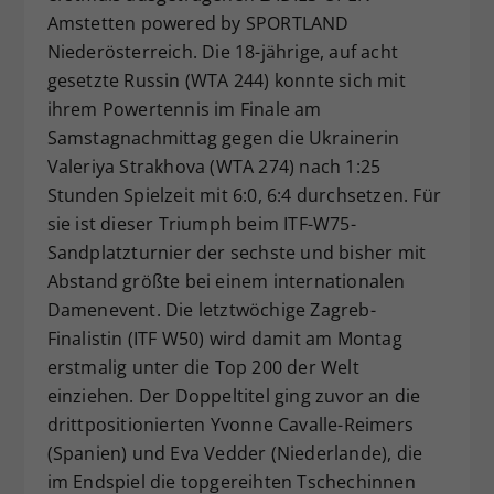
Amstetten powered by SPORTLAND
Dieser Wert speichert Ihre Consent-
Niederösterreich. Die 18-jährige, auf acht
Einstellungen. Unter anderem eine
zufällig generierte ID, für die
gesetzte Russin (WTA 244) konnte sich mit
Zweck
historische Speicherung Ihrer
ihrem Powertennis im Finale am
vorgenommen Einstellungen, falls der
Samstagnachmittag gegen die Ukrainerin
Webseiten-Betreiber dies eingestellt
Valeriya Strakhova (WTA 274) nach 1:25
hat.
Stunden Spielzeit mit 6:0, 6:4 durchsetzen. Für
sie ist dieser Triumph beim ITF-W75-
Sandplatzturnier der sechste und bisher mit
Abstand größte bei einem internationalen
Damenevent. Die letztwöchige Zagreb-
Finalistin (ITF W50) wird damit am Montag
erstmalig unter die Top 200 der Welt
einziehen. Der Doppeltitel ging zuvor an die
drittpositionierten Yvonne Cavalle-Reimers
(Spanien) und Eva Vedder (Niederlande), die
im Endspiel die topgereihten Tschechinnen