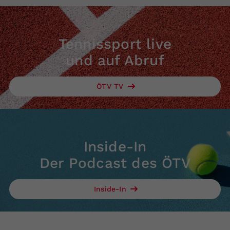
Tennissport live
und auf Abruf
ÖTV TV
Inside-In
Der Podcast des ÖTV
Inside-In