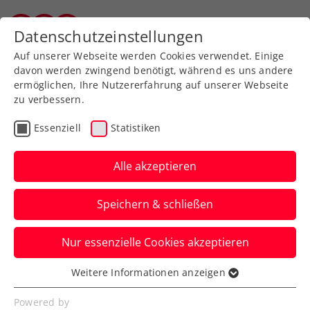
Zurück zur Newsübersicht
Datenschutzeinstellungen
Vorarlberger Tennisverband
Auf unserer Webseite werden Cookies verwendet. Einige
davon werden zwingend benötigt, während es uns andere
ermöglichen, Ihre Nutzererfahrung auf unserer Webseite
zu verbessern.
Turniere
ITF
Essenziell
Statistiken
LADIES OPEN Amstetten:
Couragierte Auftritte der
Alle akzeptieren
Österreicherinnen
Speichern & schließen
…, die aber keinen Sieg bringen. Auf die
Nur essenzielle Cookies akzeptieren
sechs ÖTV-Asse im Hauptfeld warten
dafür lösbare Aufgaben.
Weitere Informationen anzeigen
Essenziell
Verfasst von: Presseaussendung / Redaktion, 04.08.2025
Essenzielle Cookies werden für grundlegende
Powered by