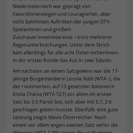
Niederösterreich war geprägt von
Dieser Wert speichert Ihre Consent-
Favoritinnensiegen und couragierten, aber
Einstellungen. Unter anderem eine
zufällig generierte ID, für die
nicht belohnten Auftritten der jungen ÖTV-
Zweck
historische Speicherung Ihrer
Spielerinnen und großem
vorgenommen Einstellungen, falls der
Zuschauer:inneninteresse – trotz mehrerer
Webseiten-Betreiber dies eingestellt
Regenunterbrechungen. Unter dem Strich
hat.
kam allerdings für alle acht Österreicherinnen
in der ersten Runde das Aus in zwei Sätzen.
Am nächsten an einem Satzgewinn war die 17-
jährige Burgenländerin Leonie Rabl (WTA -), die
der routinierten, auf 13 gesetzten Italienerin
Enola Chiesa (WTA 727) vor allem im ersten
Satz bis 5:5 Paroli bot, sich aber mit 5:7, 2:6
geschlagen geben musste. Ebenfalls eine gute
Leistung zeigte Mavie Österreicher: Nach
einem vor allem engen zweiten Satz verlor die
Wienerin (WTA 1286) gegen die an Nummer