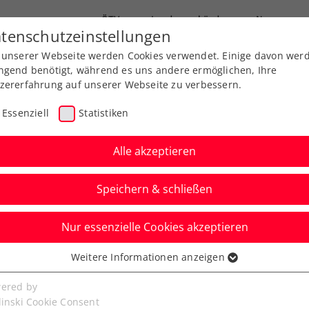
ÖTV
Landesverbände
News
tenschutzeinstellungen
 unserer Webseite werden Cookies verwendet. Einige davon wer
Ausbildung
Services
Über uns
ngend benötigt, während es uns andere ermöglichen, Ihre
zererfahrung auf unserer Webseite zu verbessern.
Essenziell
Statistiken
Alle akzeptieren
Speichern & schließen
Nur essenzielle Cookies akzeptieren
Wildcard für LADIES
Weitere Informationen anzeigen
ssenziell
en
senzielle Cookies werden für grundlegende Funktionen der
ered by
bseite benötigt. Dadurch ist gewährleistet, dass die Webseite
linski Cookie Consent