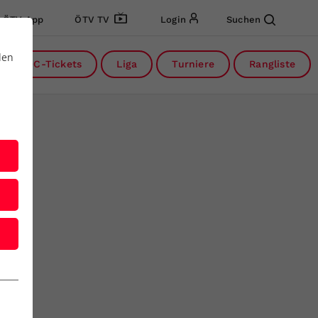
ÖTV App
ÖTV TV
Login
Suchen
den
DC-Tickets
Liga
Turniere
Rangliste