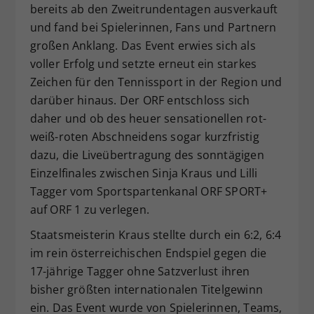
bereits ab den Zweitrundentagen ausverkauft
Dieser Wert speichert Ihre Consent-
und fand bei Spielerinnen, Fans und Partnern
Einstellungen. Unter anderem eine
großen Anklang. Das Event erwies sich als
zufällig generierte ID, für die
voller Erfolg und setzte erneut ein starkes
Zweck
historische Speicherung Ihrer
vorgenommen Einstellungen, falls der
Zeichen für den Tennissport in der Region und
Webseiten-Betreiber dies eingestellt
darüber hinaus. Der ORF entschloss sich
hat.
daher und ob des heuer sensationellen rot-
weiß-roten Abschneidens sogar kurzfristig
dazu, die Liveübertragung des sonntägigen
Einzelfinales zwischen Sinja Kraus und Lilli
Tagger vom Sportspartenkanal ORF SPORT+
auf ORF 1 zu verlegen.
Staatsmeisterin Kraus stellte durch ein 6:2, 6:4
im rein österreichischen Endspiel gegen die
17-jährige Tagger ohne Satzverlust ihren
bisher größten internationalen Titelgewinn
ein. Das Event wurde von Spielerinnen, Teams,