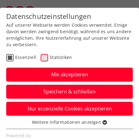
Zurück zur Newsübersicht
Datenschutzeinstellungen
Vorarlberger Tennisverband
Auf unserer Webseite werden Cookies verwendet. Einige
davon werden zwingend benötigt, während es uns andere
ermöglichen, Ihre Nutzererfahrung auf unserer Webseite
zu verbessern.
Turniere
ITF
Essenziell
Statistiken
LADIES OPEN Amstetten
2025 ein voller Erfolg
Alle akzeptieren
Das ITF-Turnier bringt volle Ränge, ein
Speichern & schließen
rot-weiß-rotes Finale und starke Impulse
für Österreichs Tennis.
Nur essenzielle Cookies akzeptieren
Verfasst von: Presseaussendung / Redaktion, 10.08.2025
Weitere Informationen anzeigen
Essenziell
Essenzielle Cookies werden für grundlegende
Powered by