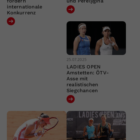
fordern
und Perelygina
internationale
Konkurrenz
25.07.2025
LADIES OPEN
Amstetten: ÖTV-
Asse mit
realistischen
Siegchancen