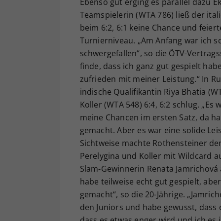
Ebenso gut erging es parallel dazu Ek
Teamspielerin (WTA 786) ließ der ita
beim 6:2, 6:1 keine Chance und feiert
Turnierniveau. „Am Anfang war ich s
schwergefallen“, so die ÖTV-Vertrags
finde, dass ich ganz gut gespielt habe
zufrieden mit meiner Leistung.“ In Ru
indische Qualifikantin Riya Bhatia (W
Koller (WTA 548) 6:4, 6:2 schlug. „Es 
meine Chancen im ersten Satz, da hab
gemacht. Aber es war eine solide Leis
Sichtweise machte Rothensteiner den
Perelygina und Koller mit Wildcard 
Slam-Gewinnerin Renata Jamrichová au
habe teilweise echt gut gespielt, abe
gemacht“, so die 20-Jährige. „Jamrich
den Juniors und habe gewusst, dass es
dass es etwas enger wird und ich es