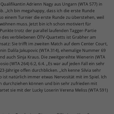
e Qualifikantin Adrienn Nagy aus Ungarn (WTA 577) in
 ab. „Ich bin megahappy, dass ich die erste Runde
 so einem Turnier die erste Runde zu überstehen, weil
öhnen muss. Jetzt bin ich schon motiviert für
Punkte trotz der parallel laufenden Tagger-Partie
ge des verbliebenen ÖTV-Quartetts ist Grabher am
satz: Sie trifft im zweiten Match auf dem Center Court,
wenin Dalila Jakupovic (WTA 314), ehemalige Nummer 69
end auch Sinja Kraus. Die zweitgereihte Wienerin (WTA
rosio (WTA 264) 6:2, 6:4. „Es war auf jeden Fall ein sehr
23-Jährige offen durchblicken. „Ich kenne Silvia sehr
b ist natürlich immer etwas Nervosität mit im Spiel. Ich
n durchziehen können und bin sehr zufrieden mit
et sie mit der Lucky Loserin Verena Meliss (WTA 591)