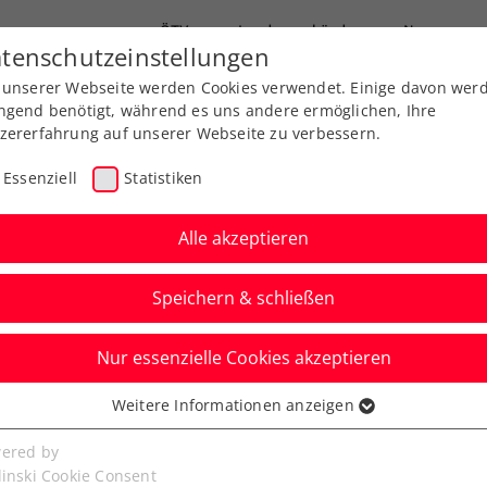
ÖTV
Landesverbände
News
tenschutzeinstellungen
 unserer Webseite werden Cookies verwendet. Einige davon wer
Ausbildung
Services
Über uns
ngend benötigt, während es uns andere ermöglichen, Ihre
zererfahrung auf unserer Webseite zu verbessern.
Essenziell
Statistiken
Alle akzeptieren
Speichern & schließen
Nur essenzielle Cookies akzeptieren
mstetten: ÖTV-
Weitere Informationen anzeigen
ssenziell
t Sprung ins
senzielle Cookies werden für grundlegende Funktionen der
ered by
bseite benötigt. Dadurch ist gewährleistet, dass die Webseite
linski Cookie Consent