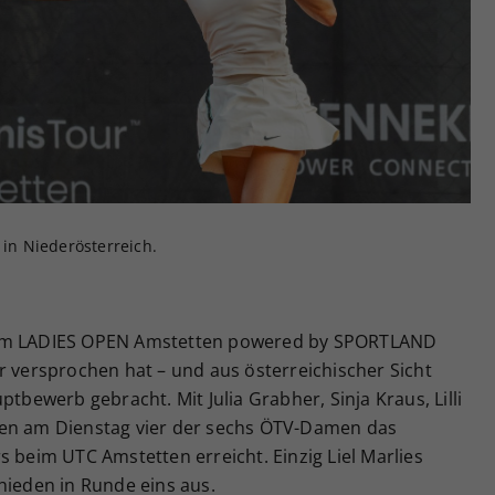
Zweck
generierte ID, für die historische Speicherung
Ihrer vorgenommen Einstellungen, falls der
Webseiten-Betreiber dies eingestellt hat.
 in Niederösterreich.
eim LADIES OPEN Amstetten powered by SPORTLAND
r versprochen hat – und aus österreichischer Sicht
ptbewerb gebracht. Mit Julia Grabher, Sinja Kraus, Lilli
ben am Dienstag vier der sechs ÖTV-Damen das
s beim UTC Amstetten erreicht. Einzig Liel Marlies
hieden in Runde eins aus.