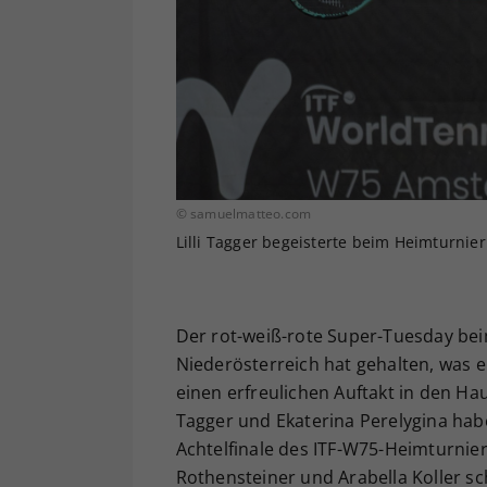
© samuelmatteo.com
Lilli Tagger begeisterte beim Heimturnier
Der rot-weiß-rote Super-Tuesday b
Niederösterreich hat gehalten, was e
einen erfreulichen Auftakt in den Hau
Tagger und Ekaterina Perelygina ha
Achtelfinale des ITF-W75-Heimturnier
Rothensteiner und Arabella Koller sc