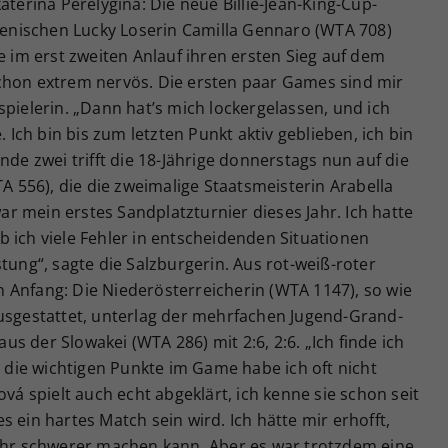
aterina Perelygina: Die neue Billie-Jean-King-Cup-
lienischen Lucky Loserin Camilla Gennaro (WTA 708)
e im erst zweiten Anlauf ihren ersten Sieg auf dem
chon extrem nervös. Die ersten paar Games sind mir
spielerin. „Dann hat’s mich lockergelassen, und ich
. Ich bin bis zum letzten Punkt aktiv geblieben, ich bin
nde zwei trifft die 18-Jährige donnerstags nun auf die
TA 556), die die zweimalige Staatsmeisterin Arabella
war mein erstes Sandplatzturnier dieses Jahr. Ich hatte
 ich viele Fehler in entscheidenden Situationen
tung“, sagte die Salzburgerin. Aus rot-weiß-roter
 Anfang: Die Niederösterreicherin (WTA 1147), so wie
ausgestattet, unterlag der mehrfachen Jugend-Grand-
s der Slowakei (WTA 286) mit 2:6, 2:6. „Ich finde ich
r die wichtigen Punkte im Game habe ich oft nicht
ová spielt auch echt abgeklärt, ich kenne sie schon seit
 ein hartes Match sein wird. Ich hätte mir erhofft,
 ihr schwerer machen kann. Aber es war trotzdem eine