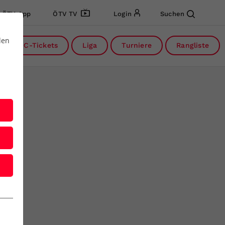
ÖTV App
ÖTV TV
Login
Suchen
den
DC-Tickets
Liga
Turniere
Rangliste