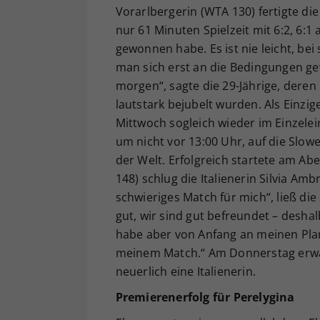
Vorarlbergerin (WTA 130) fertigte di
nur 61 Minuten Spielzeit mit 6:2, 6:1
gewonnen habe. Es ist nie leicht, bei
man sich erst an die Bedingungen gew
morgen“, sagte die 29-Jährige, deren 
lautstark bejubelt wurden. Als Einzi
Mittwoch sogleich wieder im Einzelein
um nicht vor 13:00 Uhr, auf die Slo
der Welt. Erfolgreich startete am Ab
148) schlug die Italienerin Silvia Amb
schwieriges Match für mich“, ließ die 
gut, wir sind gut befreundet – deshal
habe aber von Anfang an meinen Pla
meinem Match.“ Am Donnerstag erwart
neuerlich eine Italienerin.
Premierenerfolg für Perelygina