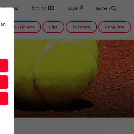
ÖTV App
ÖTV TV
Login
Suchen
den
DC-Tickets
Liga
Turniere
Rangliste