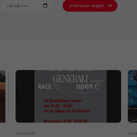
Zweck
generierte ID, für die historische Speicherung
:
Zeitraum zeigen
Ihrer vorgenommen Einstellungen, falls der
Webseiten-Betreiber dies eingestellt hat.
13.08.2020
13.0