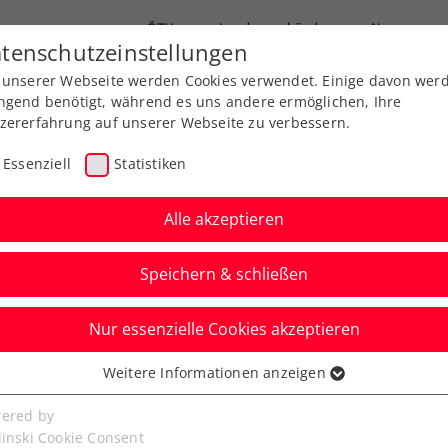
ÖTV
Landesverbände
News
tenschutzeinstellungen
 unserer Webseite werden Cookies verwendet. Einige davon wer
Ausbildung
Services
Über uns
ngend benötigt, während es uns andere ermöglichen, Ihre
zererfahrung auf unserer Webseite zu verbessern.
Essenziell
Statistiken
Alle akzeptieren
Aktuelle News
Speichern & schließen
Nur essenzielle Cookies akzeptieren
Weitere Informationen anzeigen
ssenziell
senzielle Cookies werden für grundlegende Funktionen der
ered by
bseite benötigt. Dadurch ist gewährleistet, dass die Webseite
linski Cookie Consent