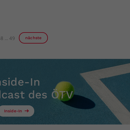
48
49
nächste
nside-In
dcast des ÖTV
Inside-In