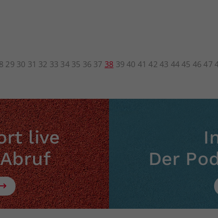
8
29
30
31
32
33
34
35
36
37
38
39
40
41
42
43
44
45
46
47
rt live
I
 Abruf
Der Po