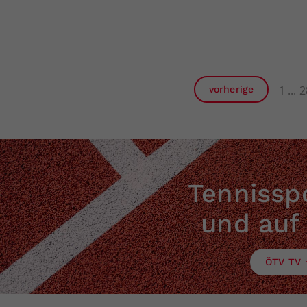
1
2
vorherige
Tennisspo
und auf
ÖTV TV