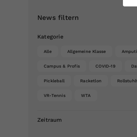
ei
News filtern
S
Kategorie
Alle
Allgemeine Klasse
Amputi
Campus & Profis
COVID-19
Da
Pickleball
Racketlon
Rollstuhl
VR-Tennis
WTA
Zeitraum