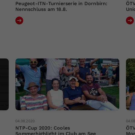
Peugeot-ITN-Turnierserie in Dornbirn:
ÖTV
Nennschluss am 18.8.
Uni
04.08.2020
04.0
NTP-Cup 2020: Cooles
ÖTV
Sommerhighlight im Club am See
Mon