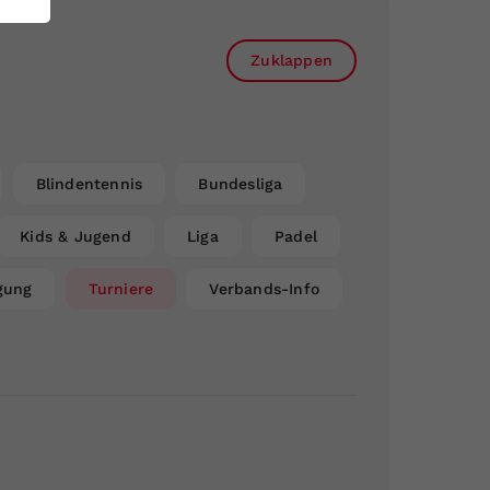
Zuklappen
Blindentennis
Bundesliga
Kids & Jugend
Liga
Padel
gung
Turniere
Verbands-Info