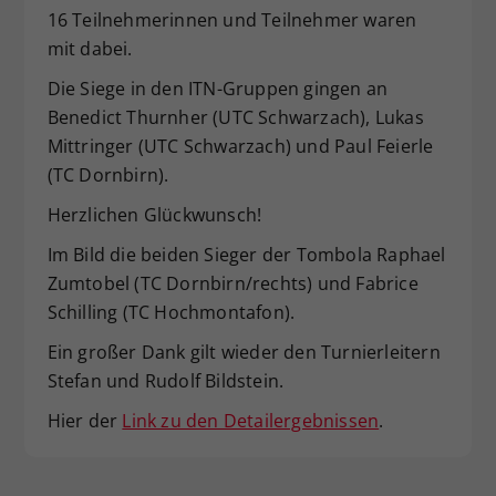
16 Teilnehmerinnen und Teilnehmer waren
Dieser Wert speichert Ihre Consent-
mit dabei.
Einstellungen. Unter anderem eine
zufällig generierte ID, für die
Die Siege in den ITN-Gruppen gingen an
Zweck
historische Speicherung Ihrer
Benedict Thurnher (UTC Schwarzach), Lukas
vorgenommen Einstellungen, falls der
Mittringer (UTC Schwarzach) und Paul Feierle
Webseiten-Betreiber dies eingestellt
hat.
(TC Dornbirn).
Herzlichen Glückwunsch!
Im Bild die beiden Sieger der Tombola Raphael
Zumtobel (TC Dornbirn/rechts) und Fabrice
Schilling (TC Hochmontafon).
Ein großer Dank gilt wieder den Turnierleitern
Stefan und Rudolf Bildstein.
Hier der
Link zu den Detailergebnissen
.