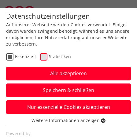
Zurück zur Newsübersicht
Datenschutzeinstellungen
Vorarlberger Tennisverband
Auf unserer Webseite werden Cookies verwendet. Einige
davon werden zwingend benötigt, während es uns andere
ermöglichen, Ihre Nutzererfahrung auf unserer Webseite
zu verbessern.
Turniere
Essenziell
Statistiken
Peugeot Race to Generali
Open in TC Dornbirn
Alle akzeptieren
abgeschlossen
Speichern & schließen
Nur etwas konnte der Regen am Samstag
Nur essenzielle Cookies akzeptieren
den Spaß beim Peugeot Race to Generali
Open TC Dornbirn...
Weitere Informationen anzeigen
Essenziell
Verfasst von: Gerhard Nenning, 24.08.2020
Essenzielle Cookies werden für grundlegende
Powered by