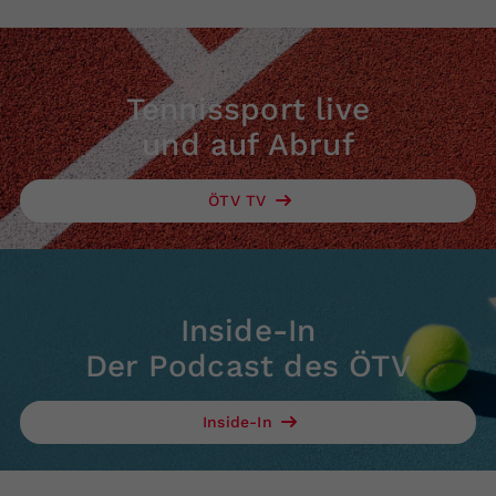
Tennissport live
und auf Abruf
ÖTV TV
Inside-In
Der Podcast des ÖTV
Inside-In