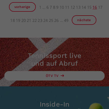
1
6
7
8
9
10
11
12
13
14
15
16
17
vorherige
18
19
20
21
22
23
24
25
26
49
nächste
Tennissport live
und auf Abruf
ÖTV TV
Inside-In