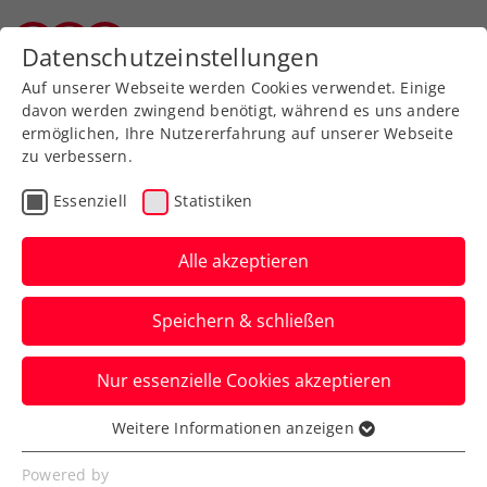
Datenschutzeinstellungen
Vorarlberger Tennisverband
Auf unserer Webseite werden Cookies verwendet. Einige
davon werden zwingend benötigt, während es uns andere
ermöglichen, Ihre Nutzererfahrung auf unserer Webseite
zu verbessern.
Aktuelle News
Essenziell
Statistiken
Alle akzeptieren
Speichern & schließen
Nur essenzielle Cookies akzeptieren
Weitere Informationen anzeigen
Essenziell
News filtern
Essenzielle Cookies werden für grundlegende
Powered by