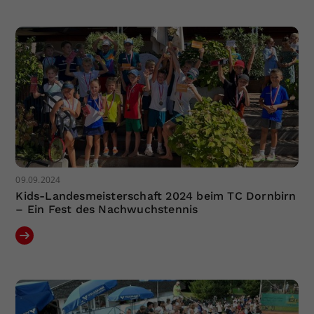
Dieser Wert speichert Ihre Consent-
Einstellungen. Unter anderem eine
zufällig generierte ID, für die
Zweck
historische Speicherung Ihrer
vorgenommen Einstellungen, falls der
Webseiten-Betreiber dies eingestellt
hat.
09.09.2024
Kids-Landesmeisterschaft 2024 beim TC Dornbirn
– Ein Fest des Nachwuchstennis