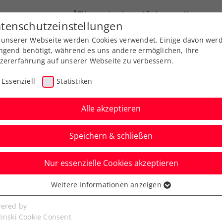
ÖTV
Landesverbände
News
tenschutzeinstellungen
 unserer Webseite werden Cookies verwendet. Einige davon wer
Ausbildung
Services
Über uns
ngend benötigt, während es uns andere ermöglichen, Ihre
zererfahrung auf unserer Webseite zu verbessern.
Essenziell
Statistiken
Alle akzeptieren
Speichern & schließen
Nur essenzielle Cookies akzeptieren
bher kann ihre zweite
Weitere Informationen anzeigen
ssenziell
nützen
senzielle Cookies werden für grundlegende Funktionen der
ered by
bseite benötigt. Dadurch ist gewährleistet, dass die Webseite
linski Cookie Consent