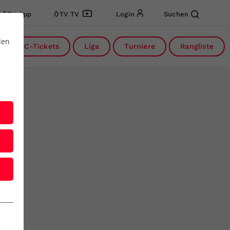
ÖTV App
ÖTV TV
Login
Suchen
den
DC-Tickets
Liga
Turniere
Rangliste