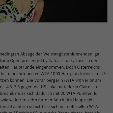
Zweck
generierte ID, für die historische Speicherung
Ihrer vorgenommen Einstellungen, falls der
Webseiten-Betreiber dies eingestellt hat.
sbedingten Absage der Weltranglistenführenden Iga
Miami Open presented by Itaú als Lucky Loserin den
r zweiten Hauptrunde eingenommen. Doch Österreichs
 beim hochdotierten WTA-1000-Hartplatzturnier im US-
nützen können. Die Vorarlbergerin (WTA 94) verlor am
 4:6, 3:6 gegen die US-Lokalmatadorin Claire Liu
 Bresnik muss sich dadurch mit 20 WTA-Punkten für
sowie weiteren zehn für den Antritt im Hauptfeld
n 30 Zählern schiebt sie sich im inoffiziellen WTA-
hin auf Position 90, nur acht Ränge hinter ihrer bis