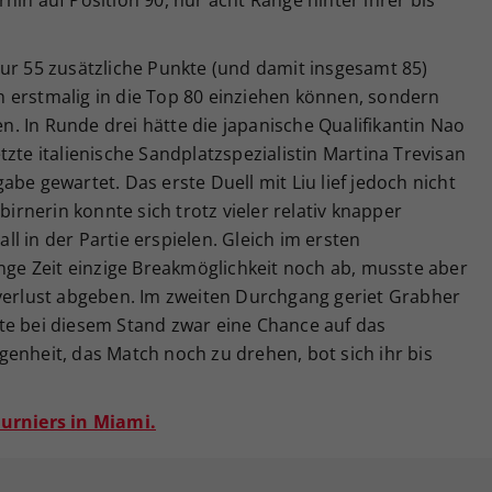
ur 55 zusätzliche Punkte (und damit insgesamt 85)
 erstmalig in die Top 80 einziehen können, sondern
. In Runde drei hätte die japanische Qualifikantin Nao
zte italienische Sandplatzspezialistin Martina Trevisan
be gewartet. Das erste Duell mit Liu lief jedoch nicht
rnerin konnte sich trotz vieler relativ knapper
l in der Partie erspielen. Gleich im ersten
ange Zeit einzige Breakmöglichkeit noch ab, musste aber
zverlust abgeben. Im zweiten Durchgang geriet Grabher
te bei diesem Stand zwar eine Chance auf das
enheit, das Match noch zu drehen, bot sich ihr bis
Turniers in Miami.