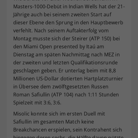
Masters-1000-Debüt in Indian Wells hat der 21-
Dieser Wert speichert Ihre Consent-
Jährige auch bei seinem zweiten Start auf
Einstellungen. Unter anderem eine
zufällig generierte ID, für die
dieser Ebene den Sprung in den Hauptbewerb
Zweck
historische Speicherung Ihrer
verfehlt. Nach seinem Auftakterfolg vom
vorgenommen Einstellungen, falls der
Montag musste sich der Steirer (ATP 150) bei
Webseiten-Betreiber dies eingestellt
den Miami Open presented by Itaú am
hat.
Dienstag am späten Nachmittag nach MEZ in
der zweiten und letzten Qualifikationsrunde
geschlagen geben. Er unterlag beim mit 8,8
Millionen US-Dollar dotierten Hartplatzturnier
in Übersee dem zwölftgesetzten Russen
Roman Safiullin (ATP 104) nach 1:11 Stunden
Spielzeit mit 3:6, 3:6.
Misolic konnte sich im ersten Duell mit
Safiullin im gesamten Match keine
Breakchancen erspielen, sein Kontrahent sich
hingegen deren sechs, die Hälfte davon nützte