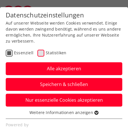
Zurück zur Newsübersicht
Datenschutzeinstellungen
Vorarlberger Tennisverband
Auf unserer Webseite werden Cookies verwendet. Einige
davon werden zwingend benötigt, während es uns andere
ermöglichen, Ihre Nutzererfahrung auf unserer Webseite
zu verbessern.
Turniere
ATP
Essenziell
Statistiken
ATP Miami: Misolic
verpasst Sprung in den
Alle akzeptieren
Hauptbewerb
Speichern & schließen
Für den ÖTV-Shootingstar kommt im US-
Nur essenzielle Cookies akzeptieren
Bundesstaat Florida in der zweiten und
letzten Qualifikationsrunde das Aus.
Weitere Informationen anzeigen
Essenziell
Verfasst von: Manuel Wachta, 21.03.2023
Essenzielle Cookies werden für grundlegende
Powered by