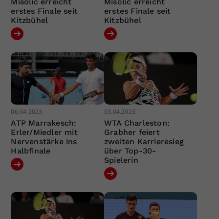
Misolic erreicht
Misolic erreicht
erstes Finale seit
erstes Finale seit
Kitzbühel
Kitzbühel
06.04.2023
03.04.2023
ATP Marrakesch:
WTA Charleston:
Erler/Miedler mit
Grabher feiert
Nervenstärke ins
zweiten Karrieresieg
Halbfinale
über Top-30-
Spielerin