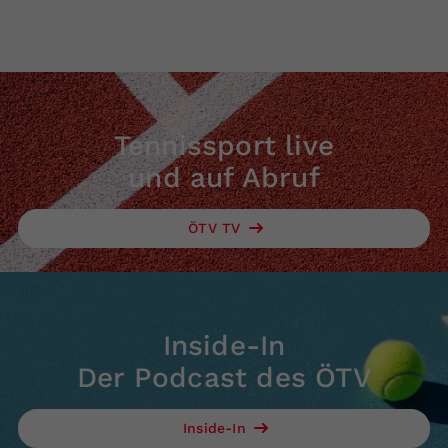
Tennissport live
und auf Abruf
ÖTV TV
Inside-In
Der Podcast des ÖTV
Inside-In