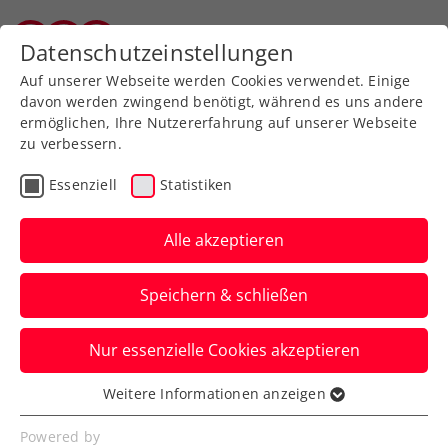
Datenschutzeinstellungen
Vorarlberger Tennisverband
Auf unserer Webseite werden Cookies verwendet. Einige
davon werden zwingend benötigt, während es uns andere
ermöglichen, Ihre Nutzererfahrung auf unserer Webseite
Turniere filtern
zu verbessern.
Essenziell
Statistiken
Alle akzeptieren
Suchen
Speichern & schließen
Nur essenzielle Cookies akzeptieren
Weitere Informationen anzeigen
Essenziell
Essenzielle Cookies werden für grundlegende
Powered by