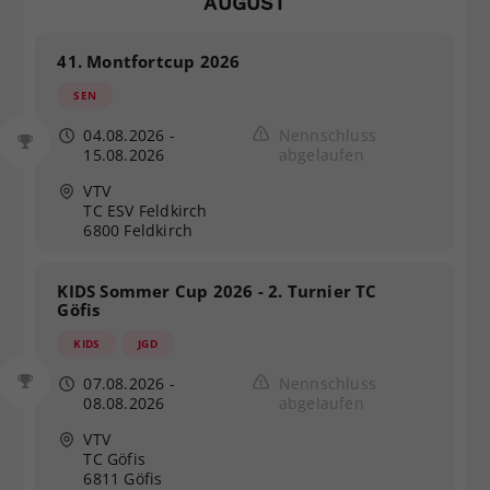
AUGUST
Dieser Wert speichert Ihre Consent-
Einstellungen. Unter anderem eine
41. Montfortcup 2026
zufällig generierte ID, für die
SEN
Zweck
historische Speicherung Ihrer
vorgenommen Einstellungen, falls der
04.08.2026
-
Nennschluss
Webseiten-Betreiber dies eingestellt
15.08.2026
abgelaufen
hat.
VTV
TC ESV Feldkirch
6800 Feldkirch
KIDS Sommer Cup 2026 - 2. Turnier TC
Göfis
KIDS
JGD
07.08.2026
-
Nennschluss
08.08.2026
abgelaufen
VTV
TC Göfis
6811 Göfis