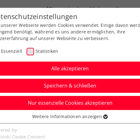
ÖTV
Landesverbände
News
tenschutzeinstellungen
 unserer Webseite werden Cookies verwendet. Einige davon wer
Ausbildung
Services
Über uns
ngend benötigt, während es uns andere ermöglichen, Ihre
zererfahrung auf unserer Webseite zu verbessern.
Essenziell
Statistiken
Alle akzeptieren
Aktuelle News
Speichern & schließen
Nur essenzielle Cookies akzeptieren
Weitere Informationen anzeigen
ssenziell
senzielle Cookies werden für grundlegende Funktionen der
ered by
bseite benötigt. Dadurch ist gewährleistet, dass die Webseite
linski Cookie Consent