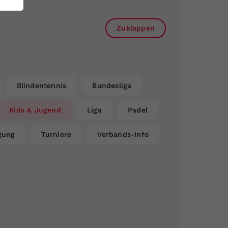
Zuklappen
Blindentennis
Bundesliga
Kids & Jugend
Liga
Padel
gung
Turniere
Verbands-Info