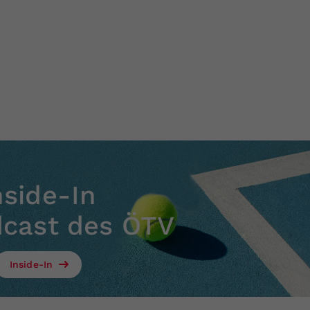
nside-In
dcast des ÖTV
Inside-In