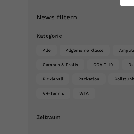
ei
News filtern
S
Kategorie
Alle
Allgemeine Klasse
Amputi
Campus & Profis
COVID-19
Da
Pickleball
Racketlon
Rollstuhl
VR-Tennis
WTA
Zeitraum