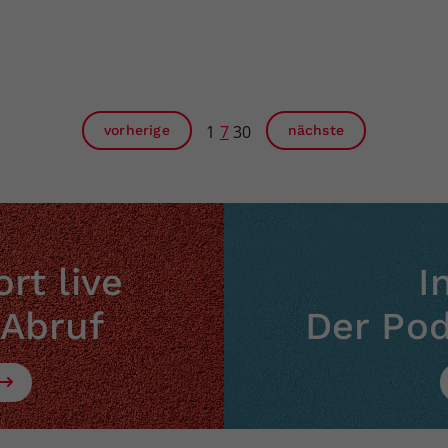
1
7
30
vorherige
nächste
rt live
I
 Abruf
Der Po