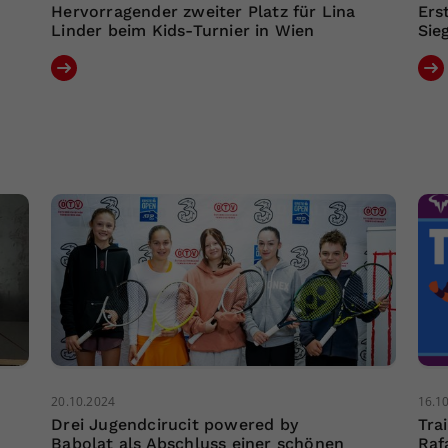
Hervorragender zweiter Platz für Lina
Ers
Linder beim Kids-Turnier in Wien
Sie
20.10.2024
16.1
Drei Jugendcirucit powered by
Tra
Babolat als Abschluss einer schönen
Raf