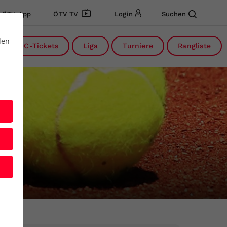
ÖTV App
ÖTV TV
Login
Suchen
den
DC-Tickets
Liga
Turniere
Rangliste