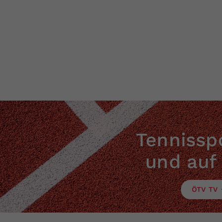
Tennisspo
und auf
ÖTV TV