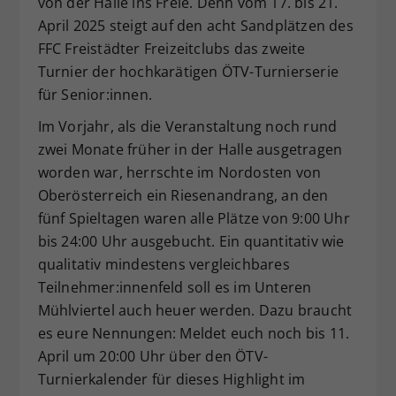
von der Halle ins Freie. Denn vom 17. bis 21.
Dieser Wert speichert Ihre Consent-
April 2025 steigt auf den acht Sandplätzen des
Einstellungen. Unter anderem eine
FFC Freistädter Freizeitclubs das zweite
zufällig generierte ID, für die
Turnier der hochkarätigen ÖTV-Turnierserie
Zweck
historische Speicherung Ihrer
für Senior:innen.
vorgenommen Einstellungen, falls der
Webseiten-Betreiber dies eingestellt
Im Vorjahr, als die Veranstaltung noch rund
hat.
zwei Monate früher in der Halle ausgetragen
worden war, herrschte im Nordosten von
Oberösterreich ein Riesenandrang, an den
fünf Spieltagen waren alle Plätze von 9:00 Uhr
bis 24:00 Uhr ausgebucht. Ein quantitativ wie
qualitativ mindestens vergleichbares
Teilnehmer:innenfeld soll es im Unteren
Mühlviertel auch heuer werden. Dazu braucht
es eure Nennungen: Meldet euch noch bis 11.
April um 20:00 Uhr über den ÖTV-
Turnierkalender für dieses Highlight im