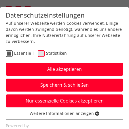
Zurück zur Newsübersicht
Datenschutzeinstellungen
Vorarlberger Tennisverband
Auf unserer Webseite werden Cookies verwendet. Einige
davon werden zwingend benötigt, während es uns andere
ermöglichen, Ihre Nutzererfahrung auf unserer Webseite
zu verbessern.
Turniere
Senioren
Essenziell
Statistiken
Zischka ÖTV Seniors
Trophy powered by HEAD:
Alle akzeptieren
Letzter Aufruf für
Speichern & schließen
Freistadt
Nur essenzielle Cookies akzeptieren
Bei der zweiten Station der hochkarätigen
ÖTV-Turnierserie ist am 11. April
Weitere Informationen anzeigen
Essenziell
Nennschluss.
Essenzielle Cookies werden für grundlegende
Powered by