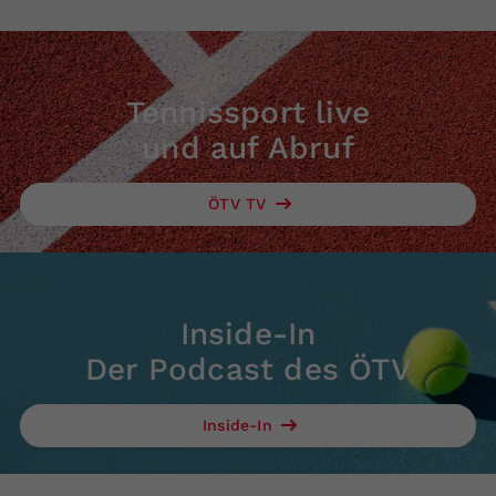
Tennissport live
und auf Abruf
ÖTV TV
Inside-In
Der Podcast des ÖTV
Inside-In