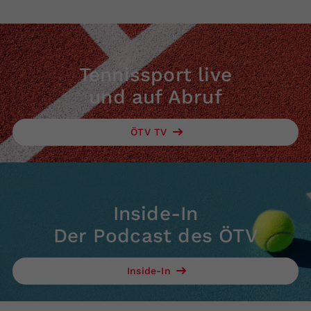
Tennissport live
und auf Abruf
ÖTV TV
Inside-In
Der Podcast des ÖTV
Inside-In