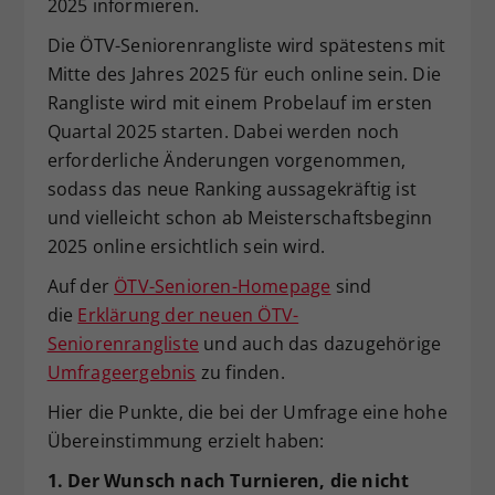
2025 informieren.
Dieser Wert speichert Ihre Consent-
Die ÖTV-Seniorenrangliste wird spätestens mit
Einstellungen. Unter anderem eine
Mitte des Jahres 2025 für euch online sein. Die
zufällig generierte ID, für die
Zweck
historische Speicherung Ihrer
Rangliste wird mit einem Probelauf im ersten
vorgenommen Einstellungen, falls der
Quartal 2025 starten. Dabei werden noch
Webseiten-Betreiber dies eingestellt
erforderliche Änderungen vorgenommen,
hat.
sodass das neue Ranking aussagekräftig ist
und vielleicht schon ab Meisterschaftsbeginn
2025 online ersichtlich sein wird.
Auf der
ÖTV-Senioren-Homepage
sind
die
Erklärung der neuen ÖTV-
Seniorenrangliste
und auch das dazugehörige
Umfrageergebnis
zu finden.
Hier die Punkte, die bei der Umfrage eine hohe
Übereinstimmung erzielt haben:
1. Der Wunsch nach Turnieren, die nicht