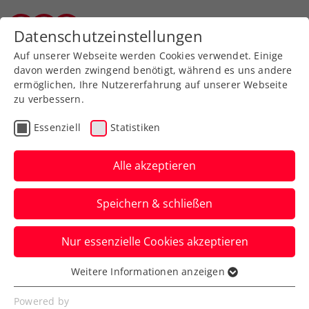
Zurück zur Newsübersicht
Datenschutzeinstellungen
Vorarlberger Tennisverband
Auf unserer Webseite werden Cookies verwendet. Einige
davon werden zwingend benötigt, während es uns andere
ermöglichen, Ihre Nutzererfahrung auf unserer Webseite
zu verbessern.
Turniere
Verbands-Info
Senioren
Essenziell
Statistiken
Rangliste, Turnierdauer &
Co.: Die Neuerungen im
Alle akzeptieren
Senior:innenbereich 2025
Speichern & schließen
ÖTV-Seniorenreferent Edi Glasner gibt
Nur essenzielle Cookies akzeptieren
euch ein Update zu den geplanten
Veränderungen im neuen Jahr.
Weitere Informationen anzeigen
Essenziell
Verfasst von: Edi Glasner / Redaktion, 12.12.2024
Essenzielle Cookies werden für grundlegende
Powered by