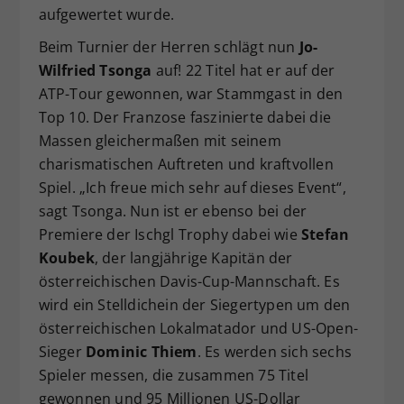
aufgewertet wurde.
Dieser Wert speichert Ihre Consent-
Einstellungen. Unter anderem eine
Beim Turnier der Herren schlägt nun
Jo-
zufällig generierte ID, für die
Wilfried Tsonga
auf! 22 Titel hat er auf der
Zweck
historische Speicherung Ihrer
ATP-Tour gewonnen, war Stammgast in den
vorgenommen Einstellungen, falls der
Top 10. Der Franzose faszinierte dabei die
Webseiten-Betreiber dies eingestellt
Massen gleichermaßen mit seinem
hat.
charismatischen Auftreten und kraftvollen
Spiel. „Ich freue mich sehr auf dieses Event“,
sagt Tsonga. Nun ist er ebenso bei der
Premiere der Ischgl Trophy dabei wie
Stefan
Koubek
, der langjährige Kapitän der
österreichischen Davis-Cup-Mannschaft. Es
wird ein Stelldichein der Siegertypen um den
österreichischen Lokalmatador und US-Open-
Sieger
Dominic Thiem
. Es werden sich sechs
Spieler messen, die zusammen 75 Titel
gewonnen und 95 Millionen US-Dollar