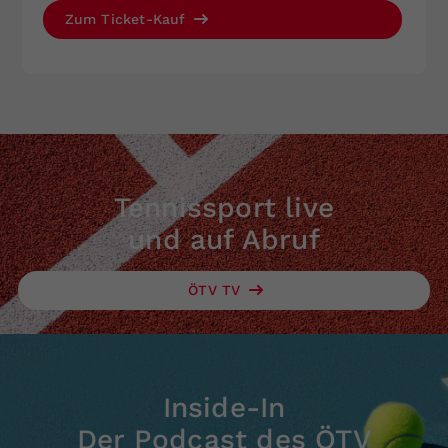
Zum Ticket-Kauf
Tennissport live
und auf Abruf
ÖTV TV
Inside-In
Der Podcast des ÖTV