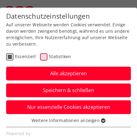
Zurück zur Newsübersicht
Datenschutzeinstellungen
Vorarlberger Tennisverband
Auf unserer Webseite werden Cookies verwendet. Einige
davon werden zwingend benötigt, während es uns andere
ermöglichen, Ihre Nutzererfahrung auf unserer Webseite
Vorweihnachtliche
zu verbessern.
Bescherung im Ischgl
Essenziell
Statistiken
Tennis Dome! Auch Jo-
Alle akzeptieren
Wilfried Tsonga dabei!
Speichern & schließen
Zudem Mixed-Knüller mit Daniela
Hantuchova und Iva Majoli
Nur essenzielle Cookies akzeptieren
Verfasst von: , 29.11.2025
Weitere Informationen anzeigen
Essenziell
Essenzielle Cookies werden für grundlegende
Powered by