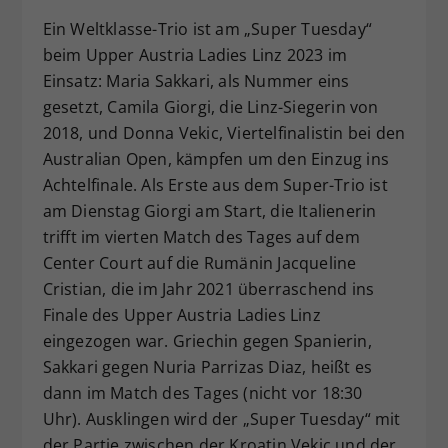
Dieser Wert speichert Ihre Consent-
Ein Weltklasse-Trio ist am „Super Tuesday“
Einstellungen. Unter anderem eine
beim Upper Austria Ladies Linz 2023 im
zufällig generierte ID, für die
Einsatz: Maria Sakkari, als Nummer eins
Zweck
historische Speicherung Ihrer
gesetzt, Camila Giorgi, die Linz-Siegerin von
vorgenommen Einstellungen, falls der
2018, und Donna Vekic, Viertelfinalistin bei den
Webseiten-Betreiber dies eingestellt
hat.
Australian Open, kämpfen um den Einzug ins
Achtelfinale. Als Erste aus dem Super-Trio ist
am Dienstag Giorgi am Start, die Italienerin
trifft im vierten Match des Tages auf dem
Center Court auf die Rumänin Jacqueline
Cristian, die im Jahr 2021 überraschend ins
Finale des Upper Austria Ladies Linz
eingezogen war. Griechin gegen Spanierin,
Sakkari gegen Nuria Parrizas Diaz, heißt es
dann im Match des Tages (nicht vor 18:30
Uhr). Ausklingen wird der „Super Tuesday“ mit
der Partie zwischen der Kroatin Vekic und der