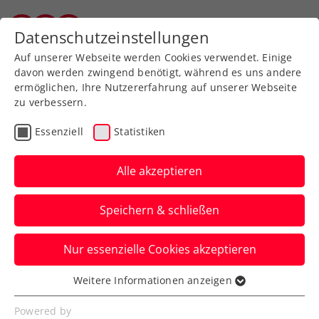
Zurück zur Newsübersicht
Datenschutzeinstellungen
Vorarlberger Tennisverband
Auf unserer Webseite werden Cookies verwendet. Einige
davon werden zwingend benötigt, während es uns andere
ermöglichen, Ihre Nutzererfahrung auf unserer Webseite
zu verbessern.
Turniere
Essenziell
Statistiken
Upper Austria Ladies
Linz: Niemeier besiegt
Alle akzeptieren
Kenin – „Super Tuesday“
Speichern & schließen
steht bevor
Nur essenzielle Cookies akzeptieren
Maria Sakkari, Donna Vekic und Camila
Giorgi greifen beim WTA-250-Turnier alle
Weitere Informationen anzeigen
Essenziell
am Dienstag ins Geschehen ein.
Essenzielle Cookies werden für grundlegende
Powered by