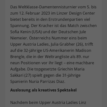
Dieser Wert speichert Ihre Consent-
Das Weltklasse-Damentennisturnier vom 5. bis
Einstellungen. Unter anderem eine
zum 12. Februar 2023 im Linzer Design Center
zufällig generierte ID, für die
bietet bereits in den Erstrundenpartien viel
Zweck
historische Speicherung Ihrer
Spannung. Der Kracher ist das Match zwischen
vorgenommen Einstellungen, falls der
Sofia Kenin (USA) und der Deutschen Jule
Webseiten-Betreiber dies eingestellt
hat.
Niemeier. Österreichs Nummer eins beim
Upper Austria Ladies, Julia Grabher (26), trifft
auf die 32-jährige US-Amerikanerin Madison
Brengle, die in der Weltrangliste als 89. nur
neun Positionen vor ihr liegt – eine machbare
Aufgabe. Die topgesetzte Griechin Maria
Sakkari (27) spielt gegen die 31-jährige
Spanierin Nuria Parrizas Diaz.
Auslosung als kreatives Spektakel
Nachdem beim Upper Austria Ladies Linz