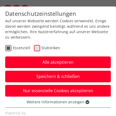
Zurück zur Newsübersicht
Datenschutzeinstellungen
Vorarlberger Tennisverband
Auf unserer Webseite werden Cookies verwendet. Einige
davon werden zwingend benötigt, während es uns andere
ermöglichen, Ihre Nutzererfahrung auf unserer Webseite
zu verbessern.
Turniere
Essenziell
Statistiken
Upper Austria Ladies
Linz: Auslosung bringt
Alle akzeptieren
machbare Aufgabe für
Speichern & schließen
Grabher
Nur essenzielle Cookies akzeptieren
Österreichs Nummer eins bekommt es
beim WTA-Heimturnier in Oberösterreich
Weitere Informationen anzeigen
Essenziell
mit Madison Brengle zu tun.
Essenzielle Cookies werden für grundlegende
Powered by