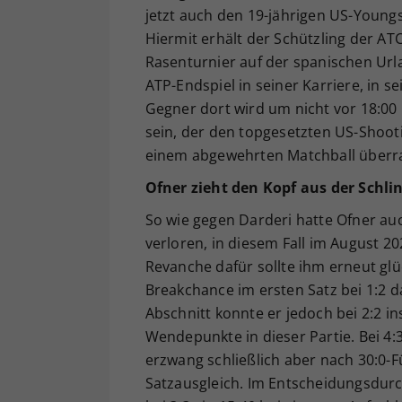
jetzt auch den 19-jährigen US-Youngst
Hiermit erhält der Schützling der A
Rasenturnier auf der spanischen Url
ATP-Endspiel in seiner Karriere, in s
Gegner dort wird um nicht vor 18:00 
sein, der den topgesetzten US-Shoot
einem abgewehrten Matchball überrasc
Ofner zieht den Kopf aus der Schli
So wie gegen Darderi hatte Ofner au
verloren, in diesem Fall im August 20
Revanche dafür sollte ihm erneut glü
Breakchance im ersten Satz bei 1:2 
Abschnitt konnte er jedoch bei 2:2 
Wendepunkte in dieser Partie. Bei 4:3
erzwang schließlich aber nach 30:0-
Satzausgleich. Im Entscheidungsdurch