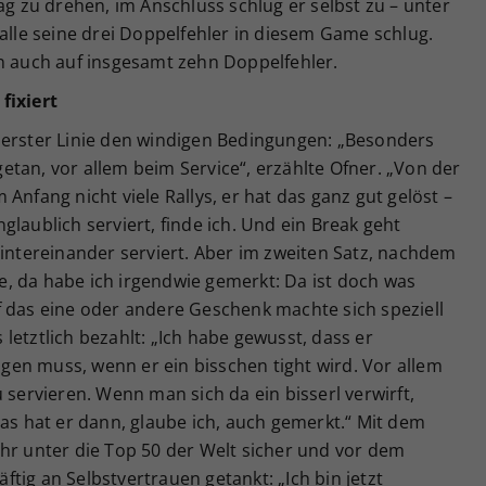
ag zu drehen, im Anschluss schlug er selbst zu – unter
 alle seine drei Doppelfehler in diesem Game schlug.
en auch auf insgesamt zehn Doppelfehler.
fixiert
 erster Linie den windigen Bedingungen: „Besonders
tan, vor allem beim Service“, erzählte Ofner. „Von der
Anfang nicht viele Rallys, er hat das ganz gut gelöst –
laublich serviert, finde ich. Und ein Break geht
hintereinander serviert. Aber im zweiten Satz, nachdem
, da habe ich irgendwie gemerkt: Da ist doch was
f das eine oder andere Geschenk machte sich speziell
letztlich bezahlt: „Ich habe gewusst, dass er
en muss, wenn er ein bisschen tight wird. Vor allem
 servieren. Wenn man sich da ein bisserl verwirft,
das hat er dann, glaube ich, auch gemerkt.“ Mit dem
hr unter die Top 50 der Welt sicher und vor dem
tig an Selbstvertrauen getankt: „Ich bin jetzt