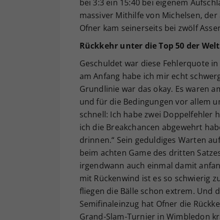
bei 3:3 ein 15:40 bei eigenem Aufschl
massiver Mithilfe von Michelsen, der
Ofner kam seinerseits bei zwölf Ass
Rückkehr unter die Top 50 der Welt 
Geschuldet war diese Fehlerquote in
am Anfang habe ich mir echt schwerge
Grundlinie war das okay. Es waren am 
und für die Bedingungen vor allem ung
schnell: Ich habe zwei Doppelfehler 
ich die Breakchancen abgewehrt habe
drinnen.“ Sein geduldiges Warten au
beim achten Game des dritten Satzes 
irgendwann auch einmal damit anfang
mit Rückenwind ist es so schwierig zu
fliegen die Bälle schon extrem. Und 
Semifinaleinzug hat Ofner die Rückke
Grand-Slam-Turnier in Wimbledon kräf