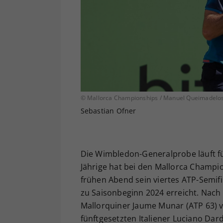
© Mallorca Championships / Manuel Queimadelo
Sebastian Ofner
Die Wimbledon-Generalprobe läuft für
Jährige hat bei den Mallorca Cham
frühen Abend sein viertes ATP-Semif
zu Saisonbeginn 2024 erreicht. Nac
Mallorquiner Jaume Munar (ATP 63)
fünftgesetzten Italiener Luciano Dar