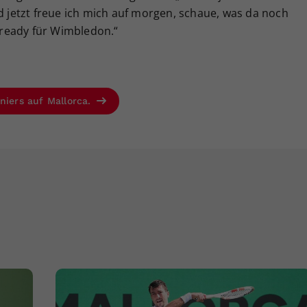
nd jetzt freue ich mich auf morgen, schaue, was da noch
e ready für Wimbledon.“
niers auf Mallorca.