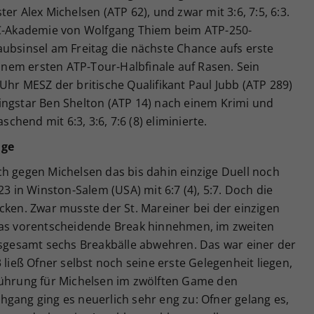
er Alex Michelsen (ATP 62), und zwar mit 3:6, 7:5, 6:3.
TC-Akademie von Wolfgang Thiem beim ATP-250-
aubsinsel am Freitag die nächste Chance aufs erste
einem ersten ATP-Tour-Halbfinale auf Rasen. Sein
Uhr MESZ der britische Qualifikant Paul Jubb (ATP 289)
ingstar Ben Shelton (ATP 14) nach einem Krimi und
hend mit 6:3, 3:6, 7:6 (8) eliminierte.
nge
ch gegen Michelsen das bis dahin einzige Duell noch
23 in Winston-Salem (USA) mit 6:7 (4), 5:7. Doch die
cken. Zwar musste der St. Mareiner bei der einzigen
das vorentscheidende Break hinnehmen, im zweiten
insgesamt sechs Breakbälle abwehren. Das war einer der
 ließ Ofner selbst noch seine erste Gelegenheit liegen,
Führung für Michelsen im zwölften Game den
gang ging es neuerlich sehr eng zu: Ofner gelang es,