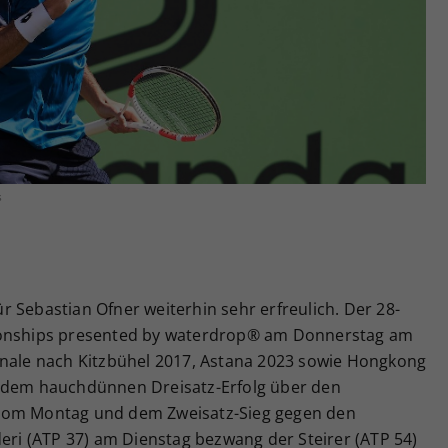
Zweck
generierte ID, für die historische Speicherung
Ihrer vorgenommen Einstellungen, falls der
Webseiten-Betreiber dies eingestellt hat.
s
 Sebastian Ofner weiterhin sehr erfreulich. Der 28-
pionships presented by waterdrop® am Donnerstag am
inale nach Kitzbühel 2017, Astana 2023 sowie Hongkong
h dem hauchdünnen Dreisatz-Erfolg über den
 vom Montag und dem Zweisatz-Sieg gegen den
deri (ATP 37) am Dienstag bezwang der Steirer (ATP 54)