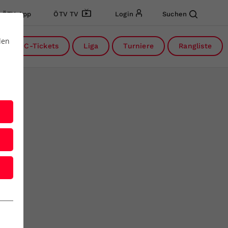
ÖTV App
ÖTV TV
Login
Suchen
den
DC-Tickets
Liga
Turniere
Rangliste