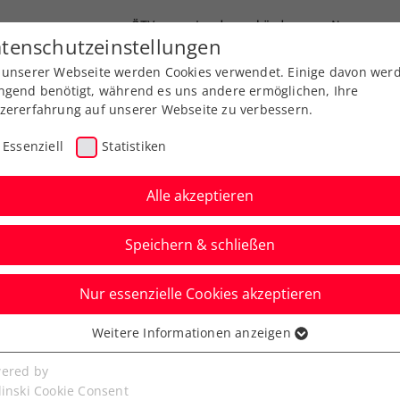
ÖTV
Landesverbände
News
tenschutzeinstellungen
 unserer Webseite werden Cookies verwendet. Einige davon wer
Ausbildung
Services
Über uns
ngend benötigt, während es uns andere ermöglichen, Ihre
zererfahrung auf unserer Webseite zu verbessern.
Essenziell
Statistiken
Alle akzeptieren
Speichern & schließen
Nur essenzielle Cookies akzeptieren
on-Generalprobe:
Weitere Informationen anzeigen
ssenziell
auf Mallorca 4. ATP-
senzielle Cookies werden für grundlegende Funktionen der
ered by
bseite benötigt. Dadurch ist gewährleistet, dass die Webseite
linski Cookie Consent