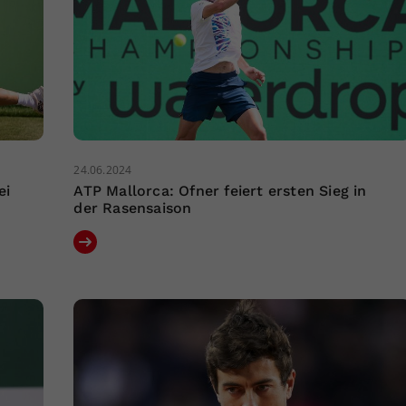
24.06.2024
ei
ATP Mallorca: Ofner feiert ersten Sieg in
der Rasensaison