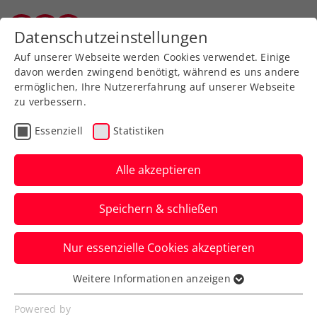
Zurück zur Newsübersicht
Datenschutzeinstellungen
Vorarlberger Tennisverband
Auf unserer Webseite werden Cookies verwendet. Einige
davon werden zwingend benötigt, während es uns andere
ermöglichen, Ihre Nutzererfahrung auf unserer Webseite
zu verbessern.
Turniere
Kids & Jugend
Essenziell
Statistiken
Starker Auftritt in Bad
Waltersdorf: Zwei
Alle akzeptieren
Doppeltitel für
Speichern & schließen
Vorarlbergs Nachwuchs
Nur essenzielle Cookies akzeptieren
Mit zwei Doppeltiteln in den Altersklassen
U14 und U16 setzte das Trio ein starkes
Weitere Informationen anzeigen
Essenziell
sportliches Ausrufezeichen auf
Essenzielle Cookies werden für grundlegende
Powered by
internationalem Parkett.