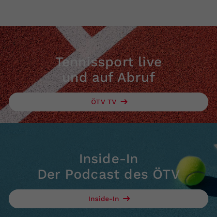
Tennissport live
und auf Abruf
ÖTV TV
Inside-In
Der Podcast des ÖTV
Inside-In