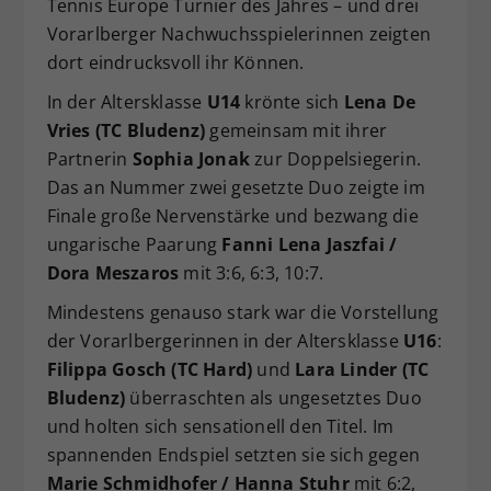
Tennis Europe Turnier des Jahres – und drei
Dieser Wert speichert Ihre Consent-
Vorarlberger Nachwuchsspielerinnen zeigten
Einstellungen. Unter anderem eine
dort eindrucksvoll ihr Können.
zufällig generierte ID, für die
Zweck
historische Speicherung Ihrer
In der Altersklasse
U14
krönte sich
Lena De
vorgenommen Einstellungen, falls der
Vries (TC Bludenz)
gemeinsam mit ihrer
Webseiten-Betreiber dies eingestellt
Partnerin
Sophia Jonak
zur Doppelsiegerin.
hat.
Das an Nummer zwei gesetzte Duo zeigte im
Finale große Nervenstärke und bezwang die
ungarische Paarung
Fanni Lena Jaszfai /
Dora Meszaros
mit 3:6, 6:3, 10:7.
Mindestens genauso stark war die Vorstellung
der Vorarlbergerinnen in der Altersklasse
U16
:
Filippa Gosch (TC Hard)
und
Lara Linder (TC
Bludenz)
überraschten als ungesetztes Duo
und holten sich sensationell den Titel. Im
spannenden Endspiel setzten sie sich gegen
Marie Schmidhofer / Hanna Stuhr
mit 6:2,