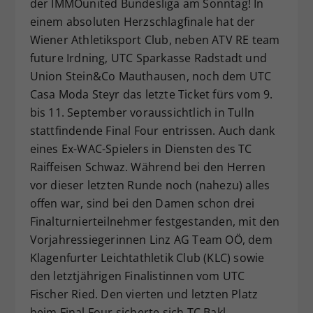
der IMMOunited Bundesliga am Sonntag! In
Dieser Wert speichert Ihre Consent-
einem absoluten Herzschlagfinale hat der
Einstellungen. Unter anderem eine
Wiener Athletiksport Club, neben ATV RE team
zufällig generierte ID, für die
future Irdning, UTC Sparkasse Radstadt und
Zweck
historische Speicherung Ihrer
Union Stein&Co Mauthausen, noch dem UTC
vorgenommen Einstellungen, falls der
Casa Moda Steyr das letzte Ticket fürs vom 9.
Webseiten-Betreiber dies eingestellt
hat.
bis 11. September voraussichtlich in Tulln
stattfindende Final Four entrissen. Auch dank
eines Ex-WAC-Spielers in Diensten des TC
Raiffeisen Schwaz. Während bei den Herren
vor dieser letzten Runde noch (nahezu) alles
offen war, sind bei den Damen schon drei
Finalturnierteilnehmer festgestanden, mit den
Vorjahressiegerinnen Linz AG Team OÖ, dem
Klagenfurter Leichtathletik Club (KLC) sowie
den letztjährigen Finalistinnen vom UTC
Fischer Ried. Den vierten und letzten Platz
beim Final Four sicherte sich TC Bakl