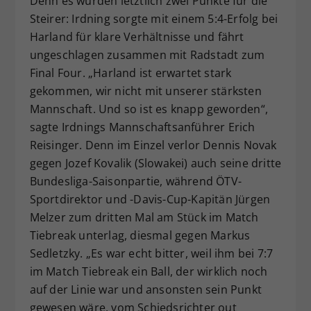
Denn es wurden letztlich zwei Punkte für die
Steirer: Irdning sorgte mit einem 5:4-Erfolg bei
Harland für klare Verhältnisse und fährt
ungeschlagen zusammen mit Radstadt zum
Final Four. „Harland ist erwartet stark
gekommen, wir nicht mit unserer stärksten
Mannschaft. Und so ist es knapp geworden“,
sagte Irdnings Mannschaftsanführer Erich
Reisinger. Denn im Einzel verlor Dennis Novak
gegen Jozef Kovalik (Slowakei) auch seine dritte
Bundesliga-Saisonpartie, während ÖTV-
Sportdirektor und -Davis-Cup-Kapitän Jürgen
Melzer zum dritten Mal am Stück im Match
Tiebreak unterlag, diesmal gegen Markus
Sedletzky. „Es war echt bitter, weil ihm bei 7:7
im Match Tiebreak ein Ball, der wirklich noch
auf der Linie war und ansonsten sein Punkt
gewesen wäre, vom Schiedsrichter out