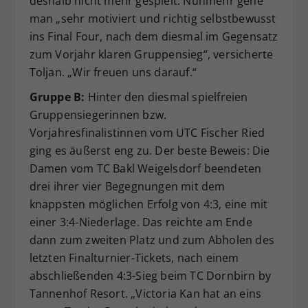
deshalb nicht mehr gespielt. Nunmehr gehe
man „sehr motiviert und richtig selbstbewusst
ins Final Four, nach dem diesmal im Gegensatz
zum Vorjahr klaren Gruppensieg“, versicherte
Toljan. „Wir freuen uns darauf.“
Gruppe B:
Hinter den diesmal spielfreien
Gruppensiegerinnen bzw.
Vorjahresfinalistinnen vom UTC Fischer Ried
ging es äußerst eng zu. Der beste Beweis: Die
Damen vom TC Bakl Weigelsdorf beendeten
drei ihrer vier Begegnungen mit dem
knappsten möglichen Erfolg von 4:3, eine mit
einer 3:4-Niederlage. Das reichte am Ende
dann zum zweiten Platz und zum Abholen des
letzten Finalturnier-Tickets, nach einem
abschließenden 4:3-Sieg beim TC Dornbirn by
Tannenhof Resort. „Victoria Kan hat an eins