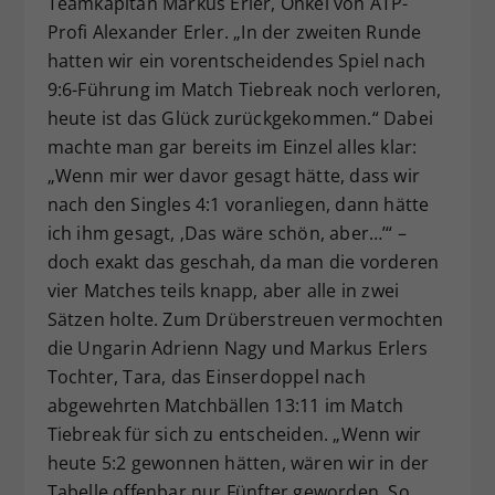
Teamkapitän Markus Erler, Onkel von ATP-
Profi Alexander Erler. „In der zweiten Runde
hatten wir ein vorentscheidendes Spiel nach
9:6-Führung im Match Tiebreak noch verloren,
heute ist das Glück zurückgekommen.“ Dabei
machte man gar bereits im Einzel alles klar:
„Wenn mir wer davor gesagt hätte, dass wir
nach den Singles 4:1 voranliegen, dann hätte
ich ihm gesagt, ‚Das wäre schön, aber…’“ –
doch exakt das geschah, da man die vorderen
vier Matches teils knapp, aber alle in zwei
Sätzen holte. Zum Drüberstreuen vermochten
die Ungarin Adrienn Nagy und Markus Erlers
Tochter, Tara, das Einserdoppel nach
abgewehrten Matchbällen 13:11 im Match
Tiebreak für sich zu entscheiden. „Wenn wir
heute 5:2 gewonnen hätten, wären wir in der
Tabelle offenbar nur Fünfter geworden. So