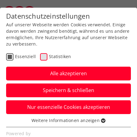
Zurück zur Newsübersicht
Datenschutzeinstellungen
Vorarlberger Tennisverband
Auf unserer Webseite werden Cookies verwendet. Einige
davon werden zwingend benötigt, während es uns andere
ermöglichen, Ihre Nutzererfahrung auf unserer Webseite
zu verbessern.
Bundesliga
Essenziell
Statistiken
IMMOunited Bundesliga:
WAC löst nach
Alle akzeptieren
Herzschlagfinale letztes
Speichern & schließen
Final-Four-Ticket
Nur essenzielle Cookies akzeptieren
Die Wiener folgen ATV RE team future
Irdning, UTC Sparkasse Radstadt und
Weitere Informationen anzeigen
Essenziell
Union Stein&Co Mauthausen zum
Essenzielle Cookies werden für grundlegende
Powered by
Finalturnier.