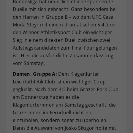
Bundesliga hat neuerlich etliche spannende
Dieser Wert speichert Ihre Consent-
Duelle mit sich gebracht. Ganz besonders bei
Einstellungen. Unter anderem eine
den Herren in Gruppe B – wo dem UTC Casa
zufällig generierte ID, für die
Moda Steyr mit einem dramatischen 5:4 über
Zweck
historische Speicherung Ihrer
den Wiener Athletiksport Club ein wichtiger
vorgenommen Einstellungen, falls der
Sieg in einem direkten Duell zwischen zwei
Webseiten-Betreiber dies eingestellt
hat.
Aufstiegskandidaten zum Final Four gelungen
ist. Hier die ausführliche Zusammenfassung
vom Samstag.
Damen, Gruppe A:
Dem Klagenfurter
Leichtathletik Club ist ein wichtiger Coup
geglückt. Nach dem 4:3 beim Grazer Park Club
am Donnerstag haben es die
Klagenfurterinnen am Samstag geschafft, die
Grazerinnen im Fernduell nicht nur
einzuholen, sondern sogar zu überholen.
Denn die Auswahl von Josko Skugor holte mit