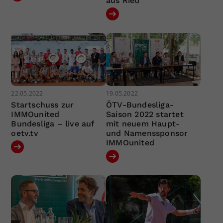
aus Ried
22.05.2022
19.05.2022
Startschuss zur
ÖTV-Bundesliga-
IMMOunited
Saison 2022 startet
Bundesliga – live auf
mit neuem Haupt-
oetv.tv
und Namenssponsor
IMMOunited