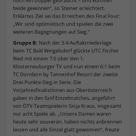
noch ein Doppel gebraucht – und konnten
beide gewinnen“, so Steiner erleichtert.
Erklärtes Ziel sei das Erreichen des Final Four:
„Wir sind optimistisch und spielen die zwei
weiteren Begegnungen auf Sieg.“
Gruppe B:
Nach der 3:4-Auftaktniederlage
beim TC Bakl Weigelsdorf glückte UTC Fischer
Ried mit einem 7:0 über den 1.
Klosterneuburger TV und nun einem 6:1 beim
TC Dornbirn by Tannenhof Resort der zweite
Drei-Punkte-Sieg in Serie. Die
Vorjahresfinalistinnen aus Oberösterreich
gaben in den fünf Einzelmatches, angeführt
von ÖTV-Teamspielerin Sinja Kraus, insgesamt
nur acht Spiele ab. „Unsere Damen waren
heute sehr souverän, haben nichts anbrennen
lassen und alle Einzel glatt gewonnen“, freute