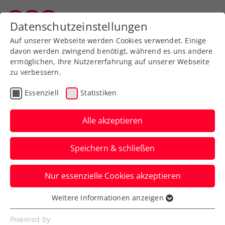
Zurück zur Newsübersicht
Datenschutzeinstellungen
Vorarlberger Tennisverband
Auf unserer Webseite werden Cookies verwendet. Einige
davon werden zwingend benötigt, während es uns andere
ermöglichen, Ihre Nutzererfahrung auf unserer Webseite
zu verbessern.
Bundesliga
Essenziell
Statistiken
IMMOunited Bundesliga:
„Bundesliga pur“ – Steyr
Alle akzeptieren
gewinnt Thriller gegen
Speichern & schließen
WAC
Nur essenzielle Cookies akzeptieren
Die Oberösterreicher könnten damit
einen entscheidenden Schritt Richtung
Weitere Informationen anzeigen
Essenziell
Final Four gemacht haben, auf Kosten der
Essenzielle Cookies werden für grundlegende
Powered by
Wiener.