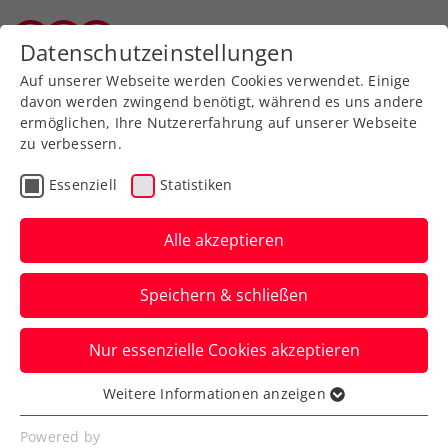
Zurück zur Newsübersicht
Datenschutzeinstellungen
Vorarlberger Tennisverband
Auf unserer Webseite werden Cookies verwendet. Einige
davon werden zwingend benötigt, während es uns andere
ermöglichen, Ihre Nutzererfahrung auf unserer Webseite
zu verbessern.
Turniere
WTA
Essenziell
Statistiken
French Open: Starke
Grabher feiert 1. Sieg in
Alle akzeptieren
Grand-Slam-
Speichern & schließen
Hauptbewerb
Nur essenzielle Cookies akzeptieren
Das ÖTV-Aushängeschild erarbeitet sich
hiermit ein Zweitrundenduell mit
Weitere Informationen anzeigen
Essenziell
Vorjahresfinalistin Coco Gauff.
Essenzielle Cookies werden für grundlegende
Powered by