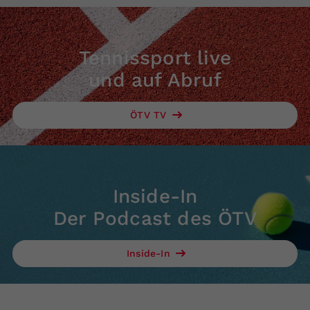
Tennissport live
und auf Abruf
ÖTV TV
Inside-In
Der Podcast des ÖTV
Inside-In