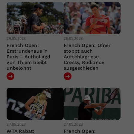
29.05.2023
28.05.2023
French Open:
French Open: Ofner
Erstrundenaus in
stoppt auch
Paris – Aufholjagd
Aufschlagriese
von Thiem bleibt
Cressy, Rodionov
unbelohnt
ausgeschieden
27.05.2023
27.05.2023
WTA Rabat:
French Open: