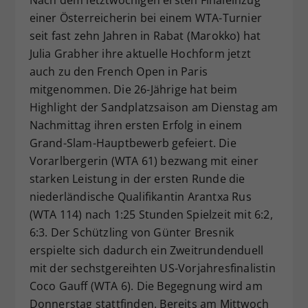
Dieser Wert speichert Ihre Consent-
einer Österreicherin bei einem WTA-Turnier
Einstellungen. Unter anderem eine
seit fast zehn Jahren in Rabat (Marokko) hat
zufällig generierte ID, für die
Julia Grabher ihre aktuelle Hochform jetzt
Zweck
historische Speicherung Ihrer
auch zu den French Open in Paris
vorgenommen Einstellungen, falls der
mitgenommen. Die 26-Jährige hat beim
Webseiten-Betreiber dies eingestellt
Highlight der Sandplatzsaison am Dienstag am
hat.
Nachmittag ihren ersten Erfolg in einem
Grand-Slam-Hauptbewerb gefeiert. Die
Vorarlbergerin (WTA 61) bezwang mit einer
starken Leistung in der ersten Runde die
niederländische Qualifikantin Arantxa Rus
(WTA 114) nach 1:25 Stunden Spielzeit mit 6:2,
6:3. Der Schützling von Günter Bresnik
erspielte sich dadurch ein Zweitrundenduell
mit der sechstgereihten US-Vorjahresfinalistin
Coco Gauff (WTA 6). Die Begegnung wird am
Donnerstag stattfinden. Bereits am Mittwoch