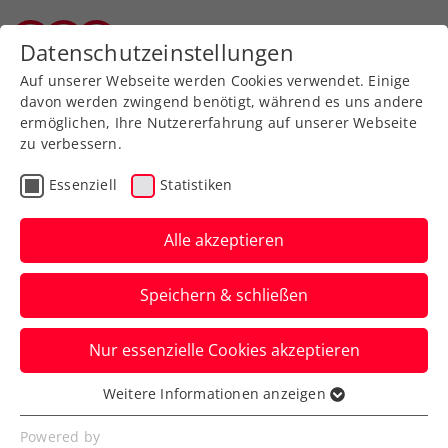
Zurück zur Newsübersicht
Datenschutzeinstellungen
Vorarlberger Tennisverband
Auf unserer Webseite werden Cookies verwendet. Einige
davon werden zwingend benötigt, während es uns andere
ermöglichen, Ihre Nutzererfahrung auf unserer Webseite
zu verbessern.
Billie Jean King Cup
Essenziell
Statistiken
Alpstar Billie Jean King
Cup Team Austria
Alle akzeptieren
eröffnet gegen Bulgarien
Speichern & schließen
Österreichs Damen-Nationalmannschaft
Nur essenzielle Cookies akzeptieren
geht unter recht guten Voraussetzungen
in die erste Begegnung in Antalya.
Weitere Informationen anzeigen
Essenziell
Verfasst von: Manuel Wachta, 10.04.2022
Essenzielle Cookies werden für grundlegende
Powered by