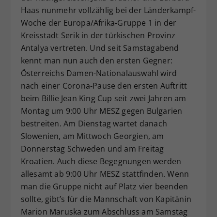
Haas nunmehr vollzählig bei der Länderkampf-
Dieser Wert speichert Ihre Consent-
Woche der Europa/Afrika-Gruppe 1 in der
Einstellungen. Unter anderem eine
zufällig generierte ID, für die
Kreisstadt Serik in der türkischen Provinz
Zweck
historische Speicherung Ihrer
Antalya vertreten. Und seit Samstagabend
vorgenommen Einstellungen, falls der
kennt man nun auch den ersten Gegner:
Webseiten-Betreiber dies eingestellt
Österreichs Damen-Nationalauswahl wird
hat.
nach einer Corona-Pause den ersten Auftritt
beim Billie Jean King Cup seit zwei Jahren am
Montag um 9:00 Uhr MESZ gegen Bulgarien
bestreiten. Am Dienstag wartet danach
Slowenien, am Mittwoch Georgien, am
Donnerstag Schweden und am Freitag
Kroatien. Auch diese Begegnungen werden
allesamt ab 9:00 Uhr MESZ stattfinden. Wenn
man die Gruppe nicht auf Platz vier beenden
sollte, gibt’s für die Mannschaft von Kapitänin
Marion Maruska zum Abschluss am Samstag