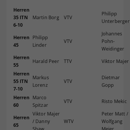
Herren
Philipp
35 ITN
Martin Borg
VTV
Unterberger
6-10
Johannes
Herren
Philipp
VTV
Pohn-
45
Linder
Weidinger
Herren
Harald Peer
TTV
Viktor Majer
55
Herren
Markus
Dietmar
55 ITN
VTV
Lorenz
Gopp
7-10
Herren
Marco
VTV
Risto Mekic
60
Spitzar
Viktor Majer
Peter Matt /
Herren
/ Danny
WTV
Wolfgang
65
Shaw
Meier