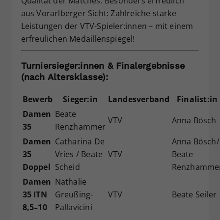
Qualität der Matches. Besonders erfreulich
Dieser Wert speichert Ihre Consent-
aus Vorarlberger Sicht: Zahlreiche starke
Einstellungen. Unter anderem eine
Leistungen der VTV-Spieler:innen – mit einem
zufällig generierte ID, für die
erfreulichen Medaillenspiegel!
Zweck
historische Speicherung Ihrer
vorgenommen Einstellungen, falls der
Turniersieger:innen & Finalergebnisse
Webseiten-Betreiber dies eingestellt
(nach Altersklasse):
hat.
Bewerb
Sieger:in
Landesverband
Finalist:in
Damen
Beate
VTV
Anna Bösch
35
Renzhammer
Damen
Catharina De
Anna Bösch/
35
Vries / Beate
VTV
Beate
Doppel
Scheid
Renzhamme
Damen
Nathalie
35 ITN
Greußing-
VTV
Beate Seiler
8,5–10
Pallavicini