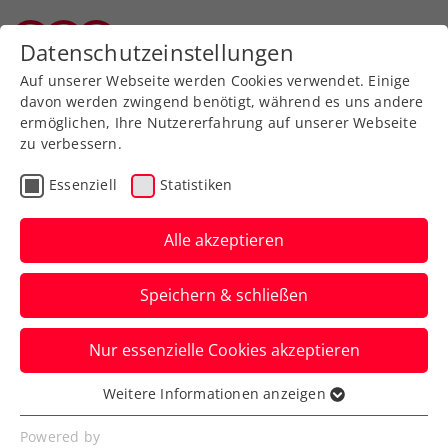
Zurück zur Newsübersicht
Datenschutzeinstellungen
Vorarlberger Tennisverband
Auf unserer Webseite werden Cookies verwendet. Einige
davon werden zwingend benötigt, während es uns andere
ermöglichen, Ihre Nutzererfahrung auf unserer Webseite
zu verbessern.
Turniere
Senioren
Essenziell
Statistiken
Zischka ÖTV Seniors
Trophy powered by HEAD:
Alle akzeptieren
Fulminantes Comeback in
Speichern & schließen
Dornbirn
Nur essenzielle Cookies akzeptieren
Mit 84 Nennungen in 11 Bewerben und
Spieler:innen aus sieben Bundesländern.
Weitere Informationen anzeigen
Essenziell
Verfasst von: Evelyn Ratt-Nenning / chatgpt, 09.12.2025
Essenzielle Cookies werden für grundlegende
Powered by