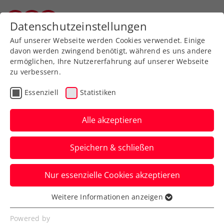
Zurück zur Newsübersicht
Datenschutzeinstellungen
Vorarlberger Tennisverband
Auf unserer Webseite werden Cookies verwendet. Einige
davon werden zwingend benötigt, während es uns andere
ermöglichen, Ihre Nutzererfahrung auf unserer Webseite
zu verbessern.
Turniere
Senioren
Essenziell
Statistiken
Zischka ÖTV-Seniors-
Trophy: Nennschluss fürs
Alle akzeptieren
6. Turnier in Graz
Speichern & schließen
Bis 2. August, 20:00 Uhr, könnt ihr fürs
Nur essenzielle Cookies akzeptieren
nächste große Highlight im Senior:innen-
Turnierkalender melden.
Weitere Informationen anzeigen
Essenziell
Verfasst von: Presseaussendung / Redaktion, 31.07.2024
Essenzielle Cookies werden für grundlegende
Powered by