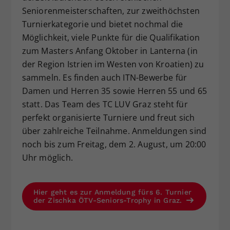
Seniorenmeisterschaften, zur zweithöchsten
Dieser Wert speichert Ihre Consent-
Turnierkategorie und bietet nochmal die
Einstellungen. Unter anderem eine
zufällig generierte ID, für die
Möglichkeit, viele Punkte für die Qualifikation
Zweck
historische Speicherung Ihrer
zum Masters Anfang Oktober in Lanterna (in
vorgenommen Einstellungen, falls der
der Region Istrien im Westen von Kroatien) zu
Webseiten-Betreiber dies eingestellt
sammeln. Es finden auch ITN-Bewerbe für
hat.
Damen und Herren 35 sowie Herren 55 und 65
statt. Das Team des TC LUV Graz steht für
perfekt organisierte Turniere und freut sich
über zahlreiche Teilnahme. Anmeldungen sind
noch bis zum Freitag, dem 2. August, um 20:00
Uhr möglich.
Hier geht es zur Anmeldung fürs 6. Turnier
der Zischka ÖTV-Seniors-Trophy in Graz.