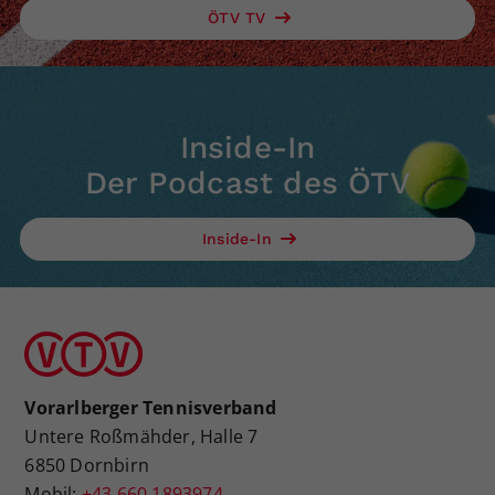
ÖTV TV
Inside-In
Der Podcast des ÖTV
Inside-In
Vorarlberger Tennisverband
Untere Roßmähder, Halle 7
6850 Dornbirn
Mobil:
+43 660 1893974