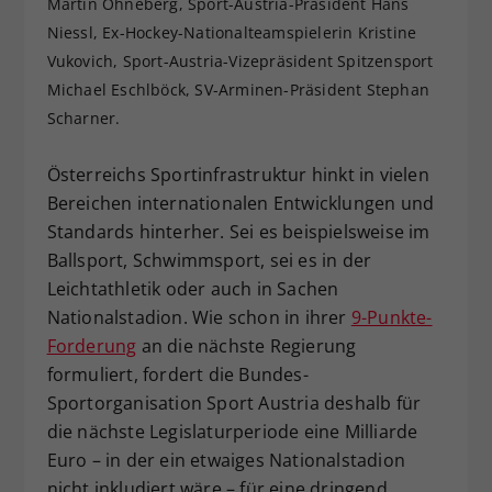
Martin Ohneberg, Sport-Austria-Präsident Hans
Dieser Wert speichert Ihre Consent-
Niessl, Ex-Hockey-Nationalteamspielerin Kristine
Einstellungen. Unter anderem eine
Vukovich, Sport-Austria-Vizepräsident Spitzensport
zufällig generierte ID, für die
Michael Eschlböck, SV-Arminen-Präsident Stephan
Zweck
historische Speicherung Ihrer
Scharner.
vorgenommen Einstellungen, falls der
Webseiten-Betreiber dies eingestellt
hat.
Österreichs Sportinfrastruktur hinkt in vielen
Bereichen internationalen Entwicklungen und
Standards hinterher. Sei es beispielsweise im
Ballsport, Schwimmsport, sei es in der
Leichtathletik oder auch in Sachen
Nationalstadion. Wie schon in ihrer
9-Punkte-
Forderung
an die nächste Regierung
formuliert, fordert die Bundes-
Sportorganisation Sport Austria deshalb für
die nächste Legislaturperiode eine Milliarde
Euro – in der ein etwaiges Nationalstadion
nicht inkludiert wäre – für eine dringend