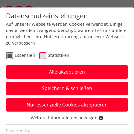
Zurück zur Newsübersicht
Datenschutzeinstellungen
Vorarlberger Tennisverband
Auf unserer Webseite werden Cookies verwendet. Einige
davon werden zwingend benötigt, während es uns andere
ermöglichen, Ihre Nutzererfahrung auf unserer Webseite
zu verbessern.
Verbands-Info
Essenziell
Statistiken
Warum es sich lohnt,
eine Milliarde in
Alle akzeptieren
Österreichs Sportstätten
Speichern & schließen
zu investieren
Nur essenzielle Cookies akzeptieren
Im österreichischen Sport herrscht
dringender Handlungsbedarf. Auch und
Weitere Informationen anzeigen
Essenziell
besonders im Tennis.
Essenzielle Cookies werden für grundlegende
Powered by