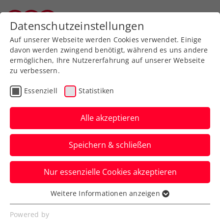
Zurück zur Newsübersicht
Datenschutzeinstellungen
Vorarlberger Tennisverband
Auf unserer Webseite werden Cookies verwendet. Einige
davon werden zwingend benötigt, während es uns andere
ermöglichen, Ihre Nutzererfahrung auf unserer Webseite
zu verbessern.
Turniere
Kids & Jugend
Essenziell
Statistiken
VTV-Nachwuchs beim
Kat. 2- Turnier in Imst: 15
Alle akzeptieren
Medaillen für Vorarlberg
Speichern & schließen
Verfasst von: Evelyn Ratt-Nenning / chatgpt, 05.08.2025
Nur essenzielle Cookies akzeptieren
Weitere Informationen anzeigen
Essenziell
Essenzielle Cookies werden für grundlegende
Powered by