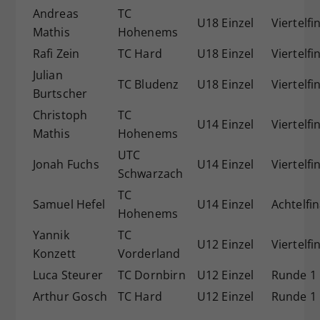
Andreas
TC
U18 Einzel
Viertelfi
Mathis
Hohenems
Rafi Zein
TC Hard
U18 Einzel
Viertelfi
Julian
TC Bludenz
U18 Einzel
Viertelfi
Burtscher
Christoph
TC
U14 Einzel
Viertelfi
Mathis
Hohenems
UTC
Jonah Fuchs
U14 Einzel
Viertelfi
Schwarzach
TC
Samuel Hefel
U14 Einzel
Achtelfin
Hohenems
Yannik
TC
U12 Einzel
Viertelfi
Konzett
Vorderland
Luca Steurer
TC Dornbirn
U12 Einzel
Runde 1
Arthur Gosch
TC Hard
U12 Einzel
Runde 1