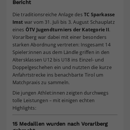
Bericht
Dieser Wert speichert Ihre Consent-
Einstellungen. Unter anderem eine
Die traditionsreiche Anlage des
TC Sparkasse
zufällig generierte ID, für die
Imst
war vom 31. Juli bis 3. August Schauplatz
Zweck
historische Speicherung Ihrer
eines
ÖTV Jugendturniers der Kategorie II
.
vorgenommen Einstellungen, falls der
Vorarlberg war dabei mit einer besonders
Webseiten-Betreiber dies eingestellt
starken Abordnung vertreten: Insgesamt 14
hat.
Spieler:innen aus dem Ländle griffen in den
Altersklassen U12 bis U18 ins Einzel- und
Doppelgeschehen ein und nutzten die kurze
Anfahrtstrecke ins benachbarte Tirol um
Matchpraxis zu sammeln.
Die jungen Athlet:innen zeigten durchwegs
tolle Leistungen – mit einigen echten
Highlights:
15 Medaillen wurden nach Vorarlberg