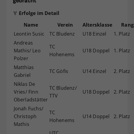
gebracht
🏅
Erfolge im Detail
Name
Verein
Altersklasse
Rang
Leontin Susic
TC Bludenz
U18 Einzel
1. Platz
Andreas
TC
Mathis/ Leo
U18 Doppel
1. Platz
Hohenems
Polzer
Matthias
TC Göfis
U14 Einzel
2. Platz
Gabriel
Niklas De
TC Bludenz/
Vries/ Finn
U18 Doppel
2. Platz
TTV
Oberladstätter
Jonah Fuchs/
TC
Christoph
U14 Doppel
2. Platz
Hohenems
Mathis
UTC