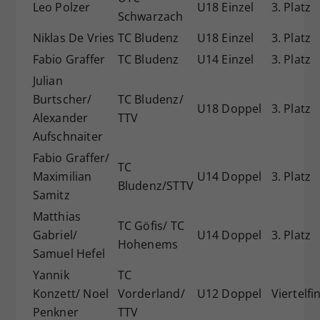
Leo Polzer
U18 Einzel
3. Platz
Schwarzach
Niklas De Vries
TC Bludenz
U18 Einzel
3. Platz
Fabio Graffer
TC Bludenz
U14 Einzel
3. Platz
Julian
Burtscher/
TC Bludenz/
U18 Doppel
3. Platz
Alexander
TTV
Aufschnaiter
Fabio Graffer/
TC
Maximilian
U14 Doppel
3. Platz
Bludenz/STTV
Samitz
Matthias
TC Göfis/ TC
Gabriel/
U14 Doppel
3. Platz
Hohenems
Samuel Hefel
Yannik
TC
Konzett/ Noel
Vorderland/
U12 Doppel
Viertelfi
Penkner
TTV