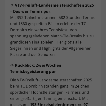
🎾
VTV-Freiluft-Landesmeisterschaften 2025
Dieser Wert speichert Ihre Consent-
Einstellungen. Unter anderem eine
– Das war Tennis pur!
zufällig generierte ID, für die
Mit 392 Teilnehmer:innen, 582 Stunden Tennis
Zweck
historische Speicherung Ihrer
und 1360 gespielten Bällen erlebte der TC
vorgenommen Einstellungen, falls der
Dornbirn ein wahres Tennisfest. Von
Webseiten-Betreiber dies eingestellt
spannungsgeladenen Match-Tie-Breaks bis zu
hat.
grandiosen Finalspielen: Hier gibt's alle
Sieger:innen und Highlights der Allgemeinen
Klasse und der Senioren!
🌞
Rückblick: Zwei Wochen
Tennisbegeisterung pur
Die VTV-Freiluft-Landesmeisterschaften 2025
beim TC Dornbirn standen ganz im Zeichen
sportlicher Höchstleistungen, Fairness und
einer großartigen Tennisgemeinschaft. Mit
insgesamt
198 Einzelspieler:innen
und
97