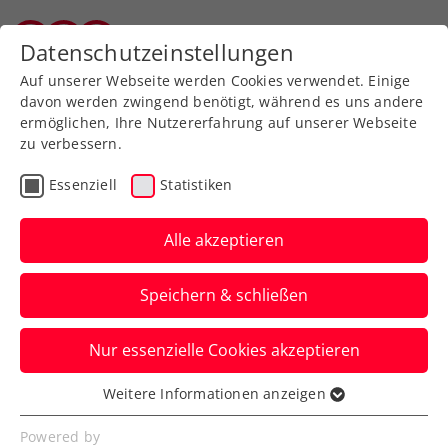
Zurück zur Newsübersicht
Datenschutzeinstellungen
Vorarlberger Tennisverband
Auf unserer Webseite werden Cookies verwendet. Einige
davon werden zwingend benötigt, während es uns andere
ermöglichen, Ihre Nutzererfahrung auf unserer Webseite
zu verbessern.
Allgemeine Klasse
Turniere
Essenziell
Statistiken
Kids & Jugend
Senioren
Alle akzeptieren
VTV-Freiluft-
Speichern & schließen
Landesmeisterschaften
2025 beim TC Dornbirn
Nur essenzielle Cookies akzeptieren
bei guter Stimmung
Weitere Informationen anzeigen
abgeschlossen
Essenziell
Essenzielle Cookies werden für grundlegende
Powered by