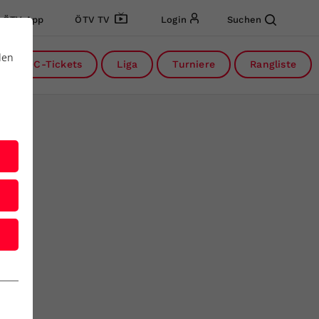
ÖTV App
ÖTV TV
Login
Suchen
den
DC-Tickets
Liga
Turniere
Rangliste