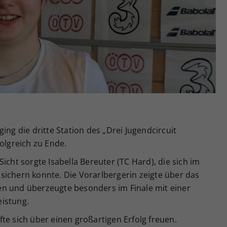
Zweck
generierte ID, für die historische Speicherung
Ihrer vorgenommen Einstellungen, falls der
Webseiten-Betreiber dies eingestellt hat.
ing die dritte Station des „Drei Jugendcircuit
olgreich zu Ende.
icht sorgte Isabella Bereuter (TC Hard), die sich im
sichern konnte. Die Vorarlbergerin zeigte über das
n und überzeugte besonders im Finale mit einer
eistung.
te sich über einen großartigen Erfolg freuen.