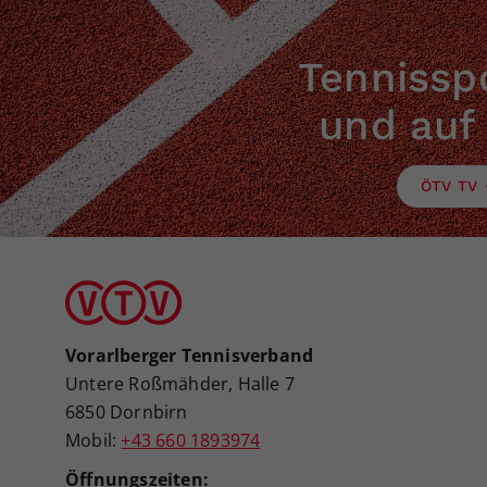
Tennisspo
und auf
ÖTV TV
Vorarlberger Tennisverband
Untere Roßmähder, Halle 7
6850 Dornbirn
Mobil:
+43 660 1893974
Öffnungszeiten: