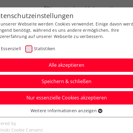
ÖTV
Landesverbände
News
tenschutzeinstellungen
 unserer Webseite werden Cookies verwendet. Einige davon wer
Ausbildung
Services
Über uns
ngend benötigt, während es uns andere ermöglichen, Ihre
zererfahrung auf unserer Webseite zu verbessern.
Essenziell
Statistiken
Alle akzeptieren
Speichern & schließen
Nur essenzielle Cookies akzeptieren
achwuchs jubelt zum
Weitere Informationen anzeigen
ssenziell
ss in Telfs über Titel
senzielle Cookies werden für grundlegende Funktionen der
ered by
bseite benötigt. Dadurch ist gewährleistet, dass die Webseite
linski Cookie Consent