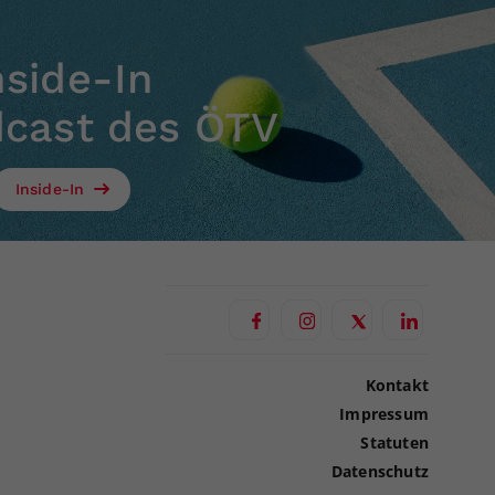
nside-In
dcast des ÖTV
Inside-In
Kontakt
Impressum
Statuten
Datenschutz