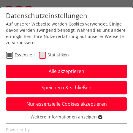
Zurück zur Newsübersicht
Datenschutzeinstellungen
Vorarlberger Tennisverband
Auf unserer Webseite werden Cookies verwendet. Einige
davon werden zwingend benötigt, während es uns andere
ermöglichen, Ihre Nutzererfahrung auf unserer Webseite
zu verbessern.
Campus & Profis
Essenziell
Statistiken
US-Open: Julia Grabher
rutscht in die Quali
Alle akzeptieren
hinein
Speichern & schließen
Erfreuliche news für Julia Grabher: Die
Nur essenzielle Cookies akzeptieren
Dornbirnerin ist in die Qualifikation für
die US-Open hineingerutscht.
Weitere Informationen anzeigen
Essenziell
Verfasst von: Gerhard Nenning, 16.08.2019
Essenzielle Cookies werden für grundlegende
Powered by