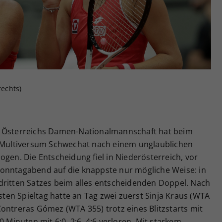
Zweck
generierte ID, für die historische Speicherung
Ihrer vorgenommen Einstellungen, falls der
Webseiten-Betreiber dies eingestellt hat.
rechts)
! Österreichs Damen-Nationalmannschaft hat beim
m Multiversum Schwechat nach einem unglaublichen
ogen. Die Entscheidung fiel in Niederösterreich, vor
onntagabend auf die knappste nur mögliche Weise: in
dritten Satzes beim alles entscheidenden Doppel. Nach
en Spieltag hatte an Tag zwei zuerst Sinja Kraus (WTA
ontreras Gómez (WTA 355) trotz eines Blitzstarts mit
0 Minuten mit 6:0, 2:6, 4:6 verloren. Mit starkem