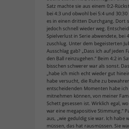
Satz machte sie aus einem 0:2-Rückst
bei 4:3 und obwohl bei 5:4 und 30:30
es in einen dritten Durchgang. Dort 
jedoch schnell wieder weg. Entscheide
Spielverlust in Serie abwendete, bei 
zuschlug. Unter dem begeisterten Jube
Ausschlag gab? „Dass ich auf jeden Fa
den Ball reinzugehen.“ Beim 4:2 in S
bisschen schwerer war als sonst. Da
„habe ich mich echt wieder gut hinei
habe versucht, die Ruhe zu bewahren
entscheidenden Momenten habe ich 
mitnehmen können, von meiner Famil
Schett gesessen ist. Wirklich egal, w
war eine megapositive Stimmung.“ 
aus, „wie geduldig sie war. Ich habe 
müssen, das hat rausmüssen. Sie war