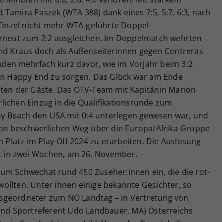
Tamira Paszek (WTA 388) dank eines 7:5, 5:7, 6:3, nach
 Einzel nicht mehr WTA-geführte Doppel-
erneut zum 2:2 ausgleichen. Im Doppelmatch wehrten
und Kraus doch als Außenseiterinnen gegen Contreras
den mehrfach kurz davor, wie im Vorjahr beim 3:2
ein Happy End zu sorgen. Das Glück war am Ende
 Seiten der Gäste. Das ÖTV-Team mit Kapitänin Marion
lichen Einzug in die Qualifikationsrunde zum
ray Beach den USA mit 0:4 unterlegen gewesen war, und
n beschwerlichen Weg über die Europa/Afrika-Gruppe
n Platz im Play-Off 2024 zu erarbeiten. Die Auslosung
gt in zwei Wochen, am 26. November.
um Schwechat rund 450 Zuseher:innen ein, die die rot-
ollten. Unter ihnen einige bekannte Gesichter, so
bgeordneter zum NÖ Landtag – in Vertretung von
 und Sportreferent Udo Landbauer, MA) Österreichs