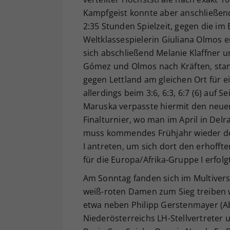
Kampfgeist konnte aber anschließend 
2:35 Stunden Spielzeit, gegen die im
Weltklassespielerin Giuliana Olmos 
sich abschließend Melanie Klaffner 
Gómez und Olmos nach Kräften, stan
gegen Lettland am gleichen Ort für 
allerdings beim 3:6, 6:3, 6:7 (6) auf
Maruska verpasste hiermit den neuer
Finalturnier, wo man im April in Del
muss kommendes Frühjahr wieder de
I antreten, um sich dort den erhoffte
für die Europa/Afrika-Gruppe I erfol
Am Sonntag fanden sich im Multivers
weiß-roten Damen zum Sieg treiben w
etwa neben Philipp Gerstenmayer (A
Niederösterreichs LH-Stellvertreter