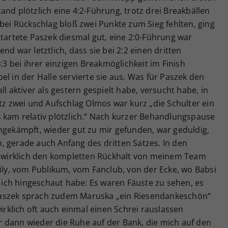
and plötzlich eine 4:2-Führung, trotz drei Breakbällen
 bei Rückschlag bloß zwei Punkte zum Sieg fehlten, ging
startete Paszek diesmal gut, eine 2:0-Führung war
nd war letztlich, dass sie bei 2:2 einen dritten
4:3 bei ihrer einzigen Breakmöglichkeit im Finish
l in der Halle servierte sie aus. Was für Paszek den
ll aktiver als gestern gespielt habe, versucht habe, in
atz zwei und Aufschlag Olmos war kurz „die Schulter ein
s kam relativ plötzlich.“ Nach kurzer Behandlungspause
ngekämpft, wieder gut zu mir gefunden, war geduldig,
, gerade auch Anfang des dritten Satzes. In den
wirklich den kompletten Rückhalt von meinem Team
y, vom Publikum, vom Fanclub, von der Ecke, wo Babsi
o ich hingeschaut habe: Es waren Fäuste zu sehen, es
Paszek sprach zudem Maruska „ein Riesendankeschön“
wirklich oft auch einmal einen Schrei rauslassen
 dann wieder die Ruhe auf der Bank, die mich auf den