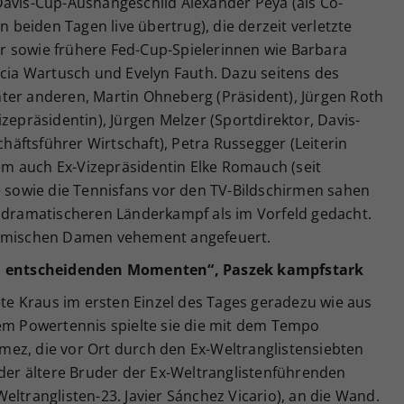
Davis-Cup-Aushängeschild Alexander Peya (als Co-
beiden Tagen live übertrug), die derzeit verletzte
r sowie frühere Fed-Cup-Spielerinnen wie Barbara
icia Wartusch und Evelyn Fauth. Dazu seitens des
ter anderen, Martin Ohneberg (Präsident), Jürgen Roth
zepräsidentin), Jürgen Melzer (Sportdirektor, Davis-
äftsführer Wirtschaft), Petra Russegger (Leiterin
m auch Ex-Vizepräsidentin Elke Romauch (seit
e sowie die Tennisfans vor den TV-Bildschirmen sahen
l dramatischeren Länderkampf als im Vorfeld gedacht.
eimischen Damen vehement angefeuert.
den entscheidenden Momenten“, Paszek kampfstark
tete Kraus im ersten Einzel des Tages geradezu wie aus
gem Powertennis spielte sie die mit dem Tempo
ez, die vor Ort durch den Ex-Weltranglistensiebten
(der ältere Bruder der Ex-Weltranglistenführenden
eltranglisten-23. Javier Sánchez Vicario), an die Wand.