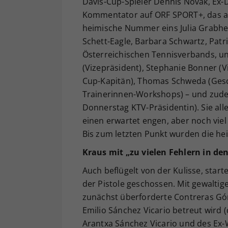
Davis-Cup-Spieler Dennis Novak, Ex-
Kommentator auf ORF SPORT+, das an 
heimische Nummer eins Julia Grabhe
Schett-Eagle, Barbara Schwartz, Patr
Österreichischen Tennisverbands, un
(Vizepräsident), Stephanie Bonner (Vi
Cup-Kapitän), Thomas Schweda (Gesch
Trainerinnen-Workshops) – und zude
Donnerstag KTV-Präsidentin). Sie all
einen erwartet engen, aber noch vie
Bis zum letzten Punkt wurden die h
Kraus mit „zu vielen Fehlern in 
Auch beflügelt von der Kulisse, star
der Pistole geschossen. Mit gewalti
zunächst überforderte Contreras Góm
Emilio Sánchez Vicario betreut wird 
Arantxa Sánchez Vicario und des Ex-W