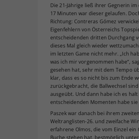
Die 21-Jährige ließ ihrer Gegnerin im
17 Minuten war dieser gelaufen. Doch 
Richtung: Contreras Gómez verwickelt
Eigenfehlern von Österreichs Topspi
entscheidenden dritten Durchgang v
dieses Mal gleich wieder wettzumach
im letzten Game nicht mehr. „Ich habe
was ich mir vorgenommen habe“, sagt
gesehen hat, sehr mit dem Tempo übe
klar, dass es so nicht bis zum Ende 
zurückgebracht, die Ballwechsel sin
ausgeübt. Und dann habe ich es halt 
entscheidenden Momenten habe sie „e
Paszek war danach bei ihrem zweiten 
Weltranglisten-26. und zweifache Wim
erfahrene Olmos, die vom Einzel ein
Buche stehen hat, bestmöglich unte