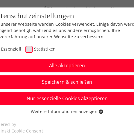
ÖTV
Landesverbände
News
tenschutzeinstellungen
 unserer Webseite werden Cookies verwendet. Einige davon wer
Ausbildung
Services
Über uns
ngend benötigt, während es uns andere ermöglichen, Ihre
zererfahrung auf unserer Webseite zu verbessern.
Essenziell
Statistiken
Alle akzeptieren
Speichern & schließen
Nur essenzielle Cookies akzeptieren
 Happy End: ÖTV-Damen
Weitere Informationen anzeigen
ssenziell
-vu-Sieg gegen Mexiko
senzielle Cookies werden für grundlegende Funktionen der
ered by
bseite benötigt. Dadurch ist gewährleistet, dass die Webseite
linski Cookie Consent