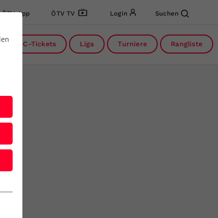
ÖTV App
ÖTV TV
Login
Suchen
den
DC-Tickets
Liga
Turniere
Rangliste