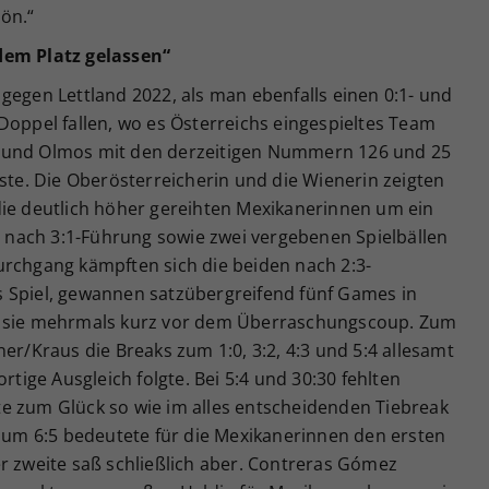
ön.“
dem Platz gelassen“
gegen Lettland 2022, als man ebenfalls einen 0:1- und
Doppel fallen, wo es Österreichs eingespieltes Team
z und Olmos mit den derzeitigen Nummern 126 und 25
e. Die Oberösterreicherin und die Wienerin zeigten
die deutlich höher gereihten Mexikanerinnen um ein
ar nach 3:1-Führung sowie zwei vergebenen Spielbällen
urchgang kämpften sich die beiden nach 2:3-
 Spiel, gewannen satzübergreifend fünf Games in
n sie mehrmals kurz vor dem Überraschungscoup. Zum
er/Kraus die Breaks zum 1:0, 3:2, 4:3 und 5:4 allesamt
rtige Ausgleich folgte. Bei 5:4 und 30:30 fehlten
e zum Glück so wie im alles entscheidenden Tiebreak
 zum 6:5 bedeutete für die Mexikanerinnen den ersten
r zweite saß schließlich aber. Contreras Gómez