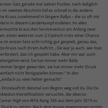
 ersten Satz gerade mal sieben Punkte, nach lediglich
im zweiten Abschnitt lief es schnell in die andere
e Kraus zunehmend in längere Rallys – die zu oft mit
elerin in diesem Länderkampf endeten. Im alles
ermochte Kraus den Serviceverlust am Anfang zwar
en, einen weiteren zum 2:3 jedoch trotz einer Chance
 im ersten Satz echt richtig gut gespielt, genau das,
e Kraus nach ihrem Auftritt. „Sie war ja auch, wie man
rfordert, das ich gespielt habe. Aber mir war auch
weitergehen wird. Sie hat immer mehr Bälle
d immer länger geworden, sie hat immer mehr Druck
einfach nicht fertigspielen können.“ In den
infach zu viele Fehler gemacht“.
Einzelauftritt diesmal von Beginn weg voll da. Die Ex-
bledon-Viertelfinalistin versuchte, die ebenso
 Career High von WTA-Rang 343 aus dem Jahr 2019 zu
r Druck zu setzen. Nach dem knapp gewonnenen ersten