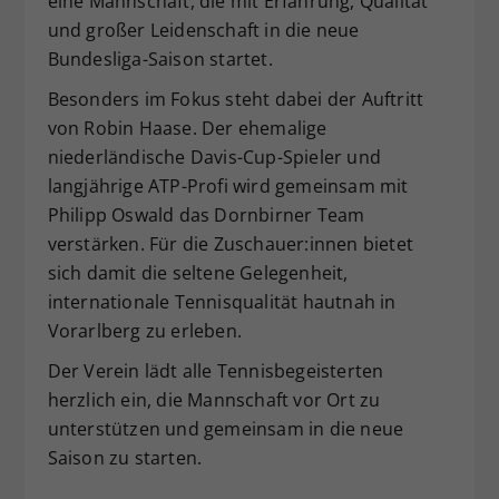
eine Mannschaft, die mit Erfahrung, Qualität
Dieser Wert speichert Ihre Consent-
und großer Leidenschaft in die neue
Einstellungen. Unter anderem eine
Bundesliga-Saison startet.
zufällig generierte ID, für die
Besonders im Fokus steht dabei der Auftritt
Zweck
historische Speicherung Ihrer
vorgenommen Einstellungen, falls der
von Robin Haase. Der ehemalige
Webseiten-Betreiber dies eingestellt
niederländische Davis-Cup-Spieler und
hat.
langjährige ATP-Profi wird gemeinsam mit
Philipp Oswald das Dornbirner Team
verstärken. Für die Zuschauer:innen bietet
sich damit die seltene Gelegenheit,
internationale Tennisqualität hautnah in
Vorarlberg zu erleben.
Der Verein lädt alle Tennisbegeisterten
herzlich ein, die Mannschaft vor Ort zu
unterstützen und gemeinsam in die neue
Saison zu starten.