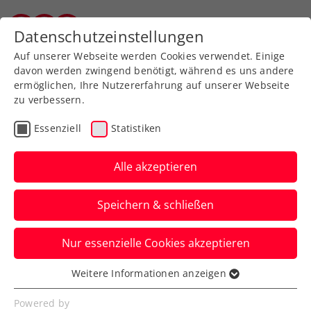
Zurück zur Newsübersicht
Datenschutzeinstellungen
Vorarlberger Tennisverband
Auf unserer Webseite werden Cookies verwendet. Einige
davon werden zwingend benötigt, während es uns andere
ermöglichen, Ihre Nutzererfahrung auf unserer Webseite
zu verbessern.
Verbands-Info
Essenziell
Statistiken
Steuerliche
Spendenabsetzbarkeit für
Alle akzeptieren
Sportvereine fixiert
Speichern & schließen
Ab 2024 können auch Sportvereine um
Nur essenzielle Cookies akzeptieren
Aufnahme in die Liste der
spendenbegünstigten Einrichtungen
Weitere Informationen anzeigen
Essenziell
ansuchen.
Essenzielle Cookies werden für grundlegende
Powered by