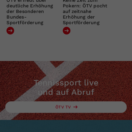
ÖTV erfreut über
Keine Zeit zum
deutliche Erhöhung
Pokern: ÖTV pocht
der Besonderen
auf zeitnahe
Bundes-
Erhöhung der
Sportförderung
Sportförderung
Tennissport live
und auf Abruf
ÖTV TV