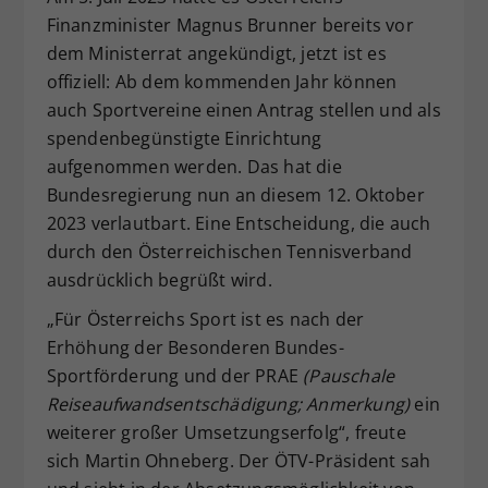
Finanzminister Magnus Brunner bereits vor
Dieser Wert speichert Ihre Consent-
Einstellungen. Unter anderem eine
dem Ministerrat angekündigt, jetzt ist es
zufällig generierte ID, für die
offiziell: Ab dem kommenden Jahr können
Zweck
historische Speicherung Ihrer
auch Sportvereine einen Antrag stellen und als
vorgenommen Einstellungen, falls der
spendenbegünstigte Einrichtung
Webseiten-Betreiber dies eingestellt
aufgenommen werden. Das hat die
hat.
Bundesregierung nun an diesem 12. Oktober
2023 verlautbart. Eine Entscheidung, die auch
durch den Österreichischen Tennisverband
ausdrücklich begrüßt wird.
„Für Österreichs Sport ist es nach der
Erhöhung der Besonderen Bundes-
Sportförderung und der PRAE
(Pauschale
Reiseaufwandsentschädigung; Anmerkung)
ein
weiterer großer Umsetzungserfolg“, freute
sich Martin Ohneberg. Der ÖTV-Präsident sah