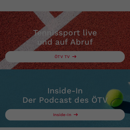
Tennissport live
und auf Abruf
ÖTV TV
Inside-In
Der Podcast des ÖTV
Inside-In