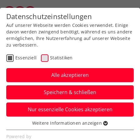
Zurück zur Newsübersicht
Datenschutzeinstellungen
Vorarlberger Tennisverband
Auf unserer Webseite werden Cookies verwendet. Einige
davon werden zwingend benötigt, während es uns andere
ermöglichen, Ihre Nutzererfahrung auf unserer Webseite
zu verbessern.
Verbands-Info
Essenziell
Statistiken
Steirischer Tennisverband
feiert 80-jähriges
Alle akzeptieren
Jubiläum
Speichern & schließen
STTV-Präsidentin Barbara Muhr wird bei
Nur essenzielle Cookies akzeptieren
der Generalversammlung in ihre fünfte
Amtsperiode gewählt.
Weitere Informationen anzeigen
Essenziell
Verfasst von: STTV-Presseaussendung / Redaktion, 11.03.2025
Essenzielle Cookies werden für grundlegende
Powered by