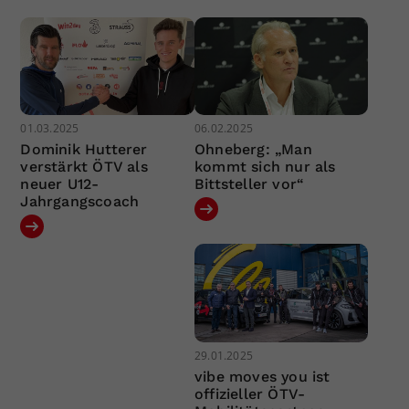
01.03.2025
06.02.2025
Dominik Hutterer
Ohneberg: „Man
verstärkt ÖTV als
kommt sich nur als
neuer U12-
Bittsteller vor“
Jahrgangscoach
29.01.2025
vibe moves you ist
offizieller ÖTV-