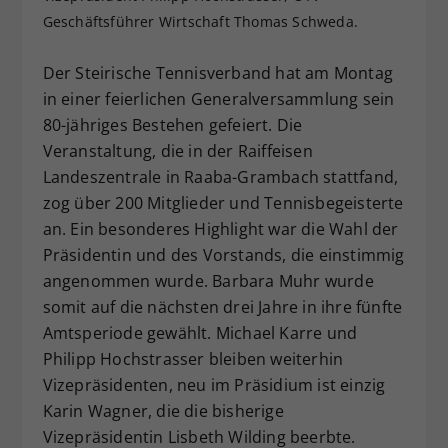
Geschäftsführer Wirtschaft Thomas Schweda.
Dieser Wert speichert Ihre Consent-
Einstellungen. Unter anderem eine
zufällig generierte ID, für die
Der Steirische Tennisverband hat am Montag
Zweck
historische Speicherung Ihrer
in einer feierlichen Generalversammlung sein
vorgenommen Einstellungen, falls der
80-jähriges Bestehen gefeiert. Die
Webseiten-Betreiber dies eingestellt
Veranstaltung, die in der Raiffeisen
hat.
Landeszentrale in Raaba-Grambach stattfand,
zog über 200 Mitglieder und Tennisbegeisterte
an. Ein besonderes Highlight war die Wahl der
Präsidentin und des Vorstands, die einstimmig
angenommen wurde. Barbara Muhr wurde
somit auf die nächsten drei Jahre in ihre fünfte
Amtsperiode gewählt. Michael Karre und
Philipp Hochstrasser bleiben weiterhin
Vizepräsidenten, neu im Präsidium ist einzig
Karin Wagner, die die bisherige
Vizepräsidentin Lisbeth Wilding beerbte.