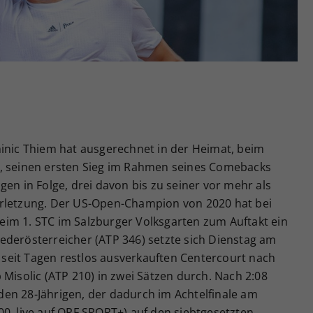
Zweck
generierte ID, für die historische Speicherung
Ihrer vorgenommen Einstellungen, falls der
Webseiten-Betreiber dies eingestellt hat.
minic Thiem hat ausgerechnet in der Heimat, beim
., seinen ersten Sieg im Rahmen seines Comebacks
gen in Folge, drei davon bis zu seiner vor mehr als
erletzung. Der US-Open-Champion von 2020 hat bei
im 1. STC im Salzburger Volksgarten zum Auftakt ein
ederösterreicher (ATP 346) setzte sich Dienstag am
seit Tagen restlos ausverkauften Centercourt nach
 Misolic (ATP 210) in zwei Sätzen durch. Nach 2:08
r den 28-Jährigen, der dadurch im Achtelfinale am
0, live auf ORF SPORT+) auf den siebtgesetzten