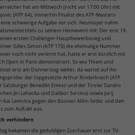
terreicher hat am Mittwoch (nicht vor 17:00 Uhr) mit
ovic (ATP 64), immerhin Finalist des ATP-Masters-
 eine schwierige Aufgabe vor sich. Neumayer nahm
tsmeistertitels zu seinem Heimevent mit: Der erst 19-
e seinen ersten Challenger-Hauptbewerbssieg und
inier Gilles Simon (ATP 170) die ehemalige Nummer
ieser noch nicht verlernt hat, hatte er erst kürzlich mit
h Open in Paris demonstriert. So wie Thiem und
nzel erst am Donnerstag weiter, da wartet auf ihn
ngsprobe: der topgesetzte Arthur Rinderknech (ATP
r Salzburger Benedikt Emesz und der Tiroler Sandro
chen Jiri Lehecka und Dalibor Svrcina) sowie Jurij
n Kai Lemstra gegen den Bosnier Aldin Setkic und den
s zum Auftakt aus.
ch verhindern
tag bekamen die geduldigen Zuschauer erst zur TV-