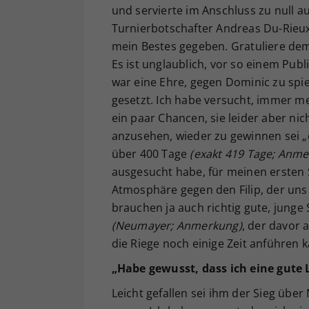
und servierte im Anschluss zu null a
Turnierbotschafter Andreas Du-Rieux
mein Bestes gegeben. Gratuliere dem D
Es ist unglaublich, vor so einem Publ
war eine Ehre, gegen Dominic zu spie
gesetzt. Ich habe versucht, immer me
ein paar Chancen, sie leider aber ni
anzusehen, wieder zu gewinnen sei „e
über 400 Tage
(exakt 419 Tage; Anm
ausgesucht habe, für meinen ersten 
Atmosphäre gegen den Filip, der uns 
brauchen ja auch richtig gute, junge 
(Neumayer; Anmerkung)
, der davor 
die Riege noch einige Zeit anführen k
„Habe gewusst, dass ich eine gute
Leicht gefallen sei ihm der Sieg über 