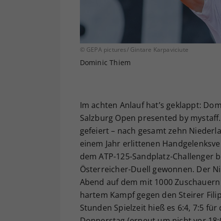
© GEPA pictures/ Gintare Karpaviciute
Dominic Thiem
Im achten Anlauf hat’s geklappt: Do
Salzburg Open presented by mystaff
gefeiert – nach gesamt zehn Niederla
einem Jahr erlittenen Handgelenksv
dem ATP-125-Sandplatz-Challenger be
Österreicher-Duell gewonnen. Der Ni
Abend auf dem mit 1000 Zuschauern 
hartem Kampf gegen den Steirer Filip
Stunden Spielzeit hieß es 6:4, 7:5 fü
Donnerstag (erneut um nicht vor 18:0