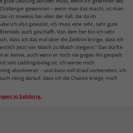
ne gute Leistung abrufen muss, wenn ich gewinnen will.
en Challenger gewonnen – wenn man das macht, ist man
 das ist sowieso bei allen der Fall, die da im
be ich also gewusst, ich muss eine sehr, sehr gute
ßtenteils auch geschafft. Von dem her bin ich sehr
ch, dass ich das mal über die Ziellinie bringe, dass ich
entlich jetzt von Match zu Match steigere.“ Das dürfte
n er kenne, auch wenn er noch nie gegen ihn gespielt
nd sein Lieblingsbelag ist. Ich werde mich
ning absolvieren – und dann voll drauf vorbereiten. Ich
auch riesig darauf, dass ich die Chance kriege, noch
ngers in Salzburg.