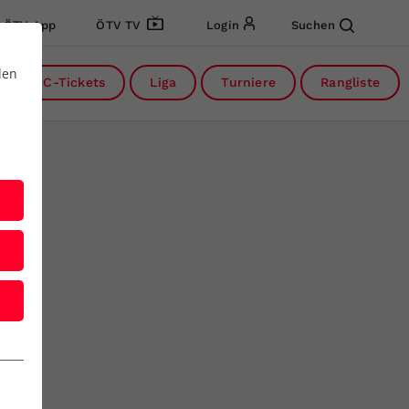
ÖTV App
ÖTV TV
Login
Suchen
den
DC-Tickets
Liga
Turniere
Rangliste