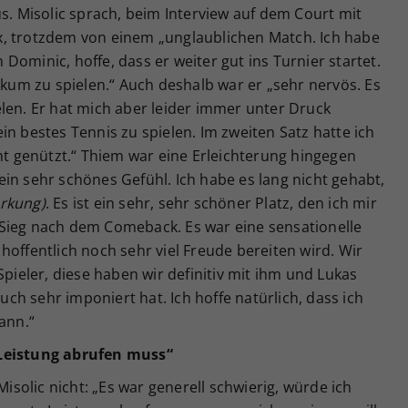
us. Misolic sprach, beim Interview auf dem Court mit
, trotzdem von einem „unglaublichen Match. Ich habe
ominic, hoffe, dass er weiter gut ins Turnier startet.
ikum zu spielen.“ Auch deshalb war er „sehr nervös. Es
len. Er hat mich aber leider immer unter Druck
in bestes Tennis zu spielen. Im zweiten Satz hatte ich
cht genützt.“ Thiem war eine Erleichterung hingegen
in sehr schönes Gefühl. Ich habe es lang nicht gehabt,
erkung)
. Es ist ein sehr, sehr schöner Platz, den ich mir
Sieg nach dem Comeback. Es war eine sensationelle
hoffentlich noch sehr viel Freude bereiten wird. Wir
Spieler, diese haben wir definitiv mit ihm und Lukas
auch sehr imponiert hat. Ich hoffe natürlich, dass ich
ann.“
 Leistung abrufen muss“
Misolic nicht: „Es war generell schwierig, würde ich