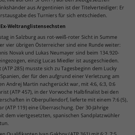
inkshänder aus Argentinien ist der Titelverteidiger: Er
Erstausgabe des Turniers für sich entschieden.
Ex-Weltranglistensechsten
tag in Salzburg aus rot-weiß-roter Sicht in Summe
er vier übrigen Österreicher sind eine Runde weiter:
ennis Novak und Lukas Neumayer sind beim 134.920-
 eingezogen, einzig Lucas Miedler ist ausgeschieden.
nt (ATP 285) musste sich zu Tagesbeginn dem Lucky
s Spanien, der für den aufgrund einer Verletzung am
 Andrej Martin nachgerückt war, mit 4:6, 6:3, 0:6
st (ATP 457), in der Vorwoche Halbfinalist bei den
schaften in Oberpullendorf, lieferte mit einem 7:6 (5),
r (ATP 119) eine Überraschung. Der 30-Jährige
t dem viertgesetzten, spanischen Sandplatzwühler
tun.
n Qualifikanten Ivan Gakhov (ATP 361) mit 6:2, 7:5