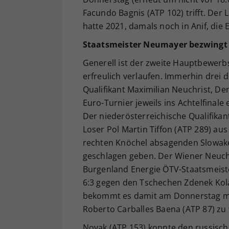
Facundo Bagnis (ATP 102) trifft. Der L
hatte 2021, damals noch in Anif, die 
Staatsmeister Neumayer bezwingt 
Generell ist der zweite Hauptbewerbs
erfreulich verlaufen. Immerhin drei d
Qualifikant Maximilian Neuchrist, D
Euro-Turnier jeweils ins Achtelfinale
Der niederösterreichische Qualifika
Loser Pol Martin Tiffon (ATP 289) au
rechten Knöchel absagenden Slowaken
geschlagen geben. Der Wiener Neuchri
Burgenland Energie ÖTV-Staatsmeister
6:3 gegen den Tschechen Zdenek Kola
bekommt es damit am Donnerstag mi
Roberto Carballes Baena (ATP 87) zu 
Novak (ATP 153) konnte den russische