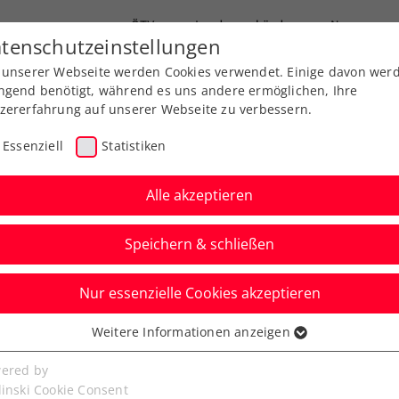
ÖTV
Landesverbände
News
tenschutzeinstellungen
 unserer Webseite werden Cookies verwendet. Einige davon wer
Ausbildung
Services
Über uns
ngend benötigt, während es uns andere ermöglichen, Ihre
zererfahrung auf unserer Webseite zu verbessern.
Essenziell
Statistiken
Alle akzeptieren
Speichern & schließen
Nur essenzielle Cookies akzeptieren
presented by mystaff.:
Weitere Informationen anzeigen
ssenziell
rsten Comeback-Sieg
senzielle Cookies werden für grundlegende Funktionen der
ered by
bseite benötigt. Dadurch ist gewährleistet, dass die Webseite
linski Cookie Consent