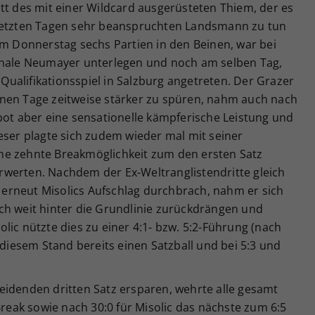
tt des mit einer Wildcard ausgerüsteten Thiem, der es
 letzten Tagen sehr beanspruchten Landsmann zu tun
em Donnerstag sechs Partien in den Beinen, war bei
Finale Neumayer unterlegen und noch am selben Tag,
ualifikationsspiel in Salzburg angetreten. Der Grazer
nen Tage zeitweise stärker zu spüren, nahm auch nach
bot aber eine sensationelle kämpferische Leistung und
eser plagte sich zudem wieder mal mit seiner
ne zehnte Breakmöglichkeit zum den ersten Satz
werten. Nachdem der Ex-Weltranglistendritte gleich
erneut Misolics Aufschlag durchbrach, nahm er sich
 sich weit hinter die Grundlinie zurückdrängen und
lic nützte dies zu einer 4:1- bzw. 5:2-Führung (nach
 diesem Stand bereits einen Satzball und bei 5:3 und
eidenden dritten Satz ersparen, wehrte alle gesamt
Break sowie nach 30:0 für Misolic das nächste zum 6:5