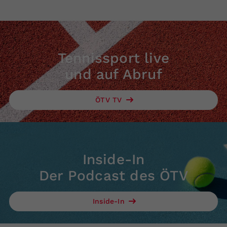
Tennissport live
und auf Abruf
ÖTV TV
Inside-In
Der Podcast des ÖTV
Inside-In