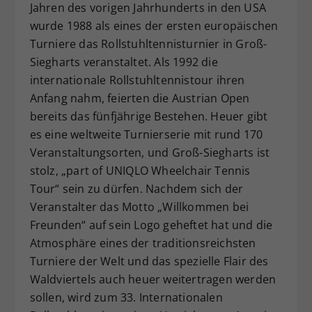
Jahren des vorigen Jahrhunderts in den USA
Dieser Wert speichert Ihre Consent-
wurde 1988 als eines der ersten europäischen
Einstellungen. Unter anderem eine
Turniere das Rollstuhltennisturnier in Groß-
zufällig generierte ID, für die
Siegharts veranstaltet. Als 1992 die
Zweck
historische Speicherung Ihrer
vorgenommen Einstellungen, falls der
internationale Rollstuhltennistour ihren
Webseiten-Betreiber dies eingestellt
Anfang nahm, feierten die Austrian Open
hat.
bereits das fünfjährige Bestehen. Heuer gibt
es eine weltweite Turnierserie mit rund 170
Veranstaltungsorten, und Groß-Siegharts ist
stolz, „part of UNIQLO Wheelchair Tennis
Tour“ sein zu dürfen. Nachdem sich der
Veranstalter das Motto „Willkommen bei
Freunden“ auf sein Logo geheftet hat und die
Atmosphäre eines der traditionsreichsten
Turniere der Welt und das spezielle Flair des
Waldviertels auch heuer weitertragen werden
sollen, wird zum 33. Internationalen