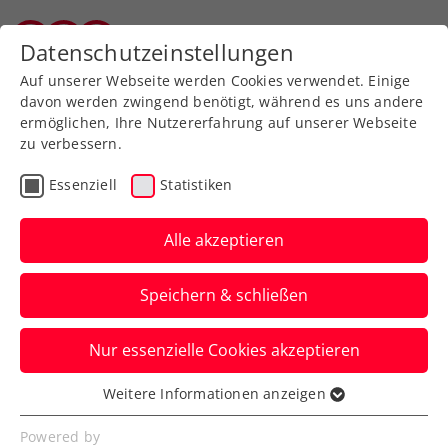
Zurück zur Newsübersicht
Datenschutzeinstellungen
Vorarlberger Tennisverband
Auf unserer Webseite werden Cookies verwendet. Einige
davon werden zwingend benötigt, während es uns andere
ermöglichen, Ihre Nutzererfahrung auf unserer Webseite
zu verbessern.
Rollstuhltennis
Turniere
Essenziell
Statistiken
s Versicherung Austrian
Open: Österreichs
Alle akzeptieren
größtes
Speichern & schließen
Rollstuhltennisturnier
kehrt zurück
Nur essenzielle Cookies akzeptieren
Weitere Informationen anzeigen
Nach zwei pandemiebedingten Absagen
Essenziell
wird das Top-Sportevent in Groß-
Essenzielle Cookies werden für grundlegende
Powered by