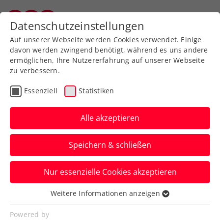
Zurück zur Newsübersicht
Datenschutzeinstellungen
Vorarlberger Tennisverband
Auf unserer Webseite werden Cookies verwendet. Einige
davon werden zwingend benötigt, während es uns andere
ermöglichen, Ihre Nutzererfahrung auf unserer Webseite
zu verbessern.
Ausbildung
Verbands-Info
Essenziell
Statistiken
Kids & Jugend
Alle akzeptieren
Qualitätssicherung:
Speichern & schließen
Relaunch des ÖTV-Kids-
Gütesiegels mit 2025
Nur essenzielle Cookies akzeptieren
Der Österreichische Tennisverband setzt
Weitere Informationen anzeigen
Essenziell
weiterhin einen Schwerpunkt im Bereich
Essenzielle Cookies werden für grundlegende
Powered by
Ausbildung.