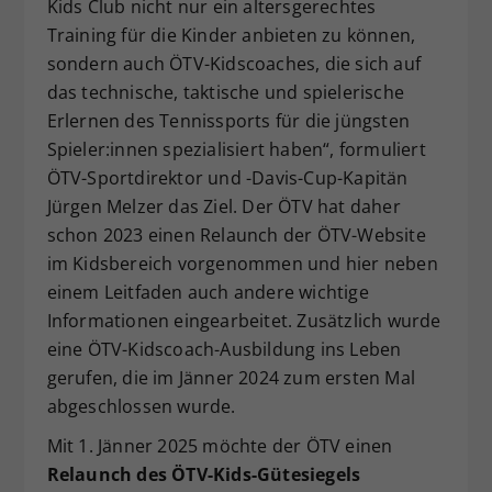
Kids Club nicht nur ein altersgerechtes
Dieser Wert speichert Ihre Consent-
Training für die Kinder anbieten zu können,
Einstellungen. Unter anderem eine
sondern auch ÖTV-Kidscoaches, die sich auf
zufällig generierte ID, für die
das technische, taktische und spielerische
Zweck
historische Speicherung Ihrer
Erlernen des Tennissports für die jüngsten
vorgenommen Einstellungen, falls der
Webseiten-Betreiber dies eingestellt
Spieler:innen spezialisiert haben“, formuliert
hat.
ÖTV-Sportdirektor und -Davis-Cup-Kapitän
Jürgen Melzer das Ziel. Der ÖTV hat daher
schon 2023 einen Relaunch der ÖTV-Website
im Kidsbereich vorgenommen und hier neben
einem Leitfaden auch andere wichtige
Informationen eingearbeitet. Zusätzlich wurde
eine ÖTV-Kidscoach-Ausbildung ins Leben
gerufen, die im Jänner 2024 zum ersten Mal
abgeschlossen wurde.
Mit 1. Jänner 2025 möchte der ÖTV einen
Relaunch des ÖTV-Kids-Gütesiegels